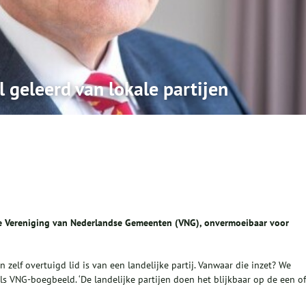
l geleerd van lokale partijen
 de Vereniging van Nederlandse Gemeenten (VNG), onvermoeibaar voor
zelf overtuigd lid is van een landelijke partij. Vanwaar die inzet? We
ls VNG-boegbeeld. ‘De landelijke partijen doen het blijkbaar op de een of