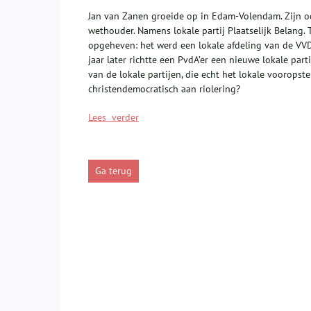
Jan van Zanen groeide op in Edam-Volendam. Zijn oo
wethouder. Namens lokale partij Plaatselijk Belang.
opgeheven: het werd een lokale afdeling van de VVD.
jaar later richtte een PvdA’er een nieuwe lokale pa
van de lokale partijen, die echt het lokale vooropste
christendemocratisch aan riolering?
Lees verder
Ga terug