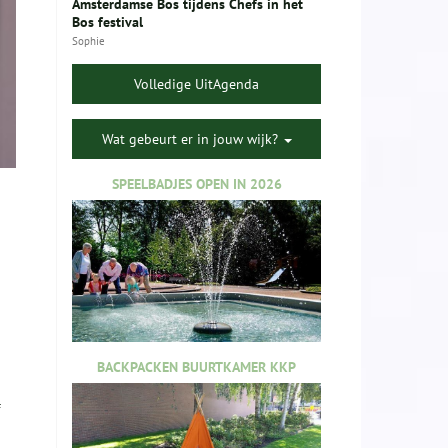
Amsterdamse Bos tijdens Chefs in het
Bos festival
Sophie
Volledige UitAgenda
Wat gebeurt er in jouw wijk?
SPEELBADJES OPEN IN 2026
BACKPACKEN BUURTKAMER KKP