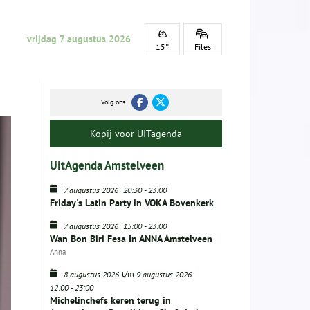
vrijdag 7 augustus 2026
15°
Files
Volg ons
Kopij voor UITagenda
UitAgenda Amstelveen
7 augustus 2026
20:30
-
23:00
Friday's Latin Party in VOKA Bovenkerk
7 augustus 2026
15:00
-
23:00
Wan Bon Biri Fesa In ANNA Amstelveen
Anna
t/m
8 augustus 2026
9 augustus 2026
12:00
-
23:00
Michelinchefs keren terug in