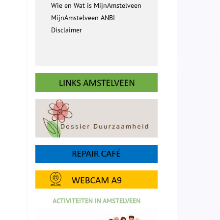
Wie en Wat is MijnAmstelveen
MijnAmstelveen ANBI
Disclaimer
ACTIVITEITEN IN AMSTELVEEN