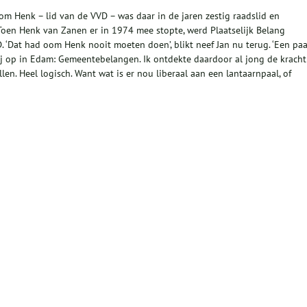
m Henk – lid van de VVD – was daar in de jaren zestig raadslid en
 Toen Henk van Zanen er in 1974 mee stopte, werd Plaatselijk Belang
 ‘Dat had oom Henk nooit moeten doen’, blikt neef Jan nu terug. ‘Een paa
rtij op in Edam: Gemeentebelangen. Ik ontdekte daardoor al jong de kracht
llen. Heel logisch. Want wat is er nou liberaal aan een lantaarnpaal, of