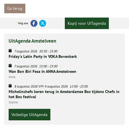
Ga terug
Kopij voor UITagenda
Volg ons
UitAgenda Amstelveen
7 augustus 2026
20:30
-
23:00
Friday's Latin Party in VOKA Bovenkerk
7 augustus 2026
15:00
-
23:00
Wan Bon Biri Fesa In ANNA Amstelveen
Anna
t/m
8 augustus 2026
9 augustus 2026
12:00
-
23:00
Michelinchefs keren terug in Amsterdamse Bos tijdens Chefs in
het Bos festival
Sophie
Volledige UitAgenda