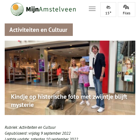
Toggle navigation
15°
Files
Activiteiten en Cultuur
Kindje op historische foto met zwijntje blijft
mysterie
Rubriek:
Activiteiten en Cultuur
Gepubliceerd:
vrijdag 9 september 2022
Laatste update:
zaterdag 10 september 2022