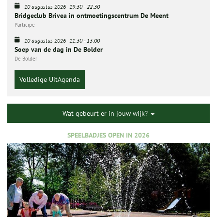
10 augustus 2026
19:30
-
22:30
Bridgeclub Brivea in ontmoetingscentrum De Meent
Participe
10 augustus 2026
11:30
-
13:00
Soep van de dag in De Bolder
De Bolder
Volledige UitAgenda
Wat gebeurt er in jouw wijk?
SPEELBADJES OPEN IN 2026