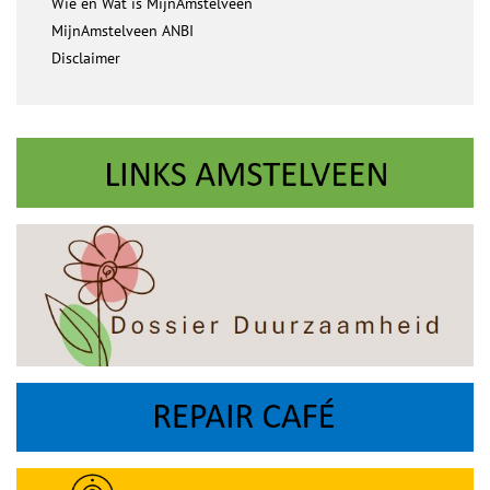
Wie en Wat is MijnAmstelveen
MijnAmstelveen ANBI
Disclaimer