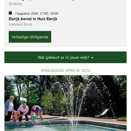
De Keizer
7 augustus 2026
17:00
-
19:00
Elsrijk borrel in Huis Elsrijk
Stadsdorp Elsrijk
Volledige UitAgenda
Wat gebeurt er in jouw wijk?
SPEELBADJES OPEN IN 2026