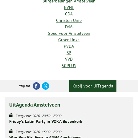
Burgerbelangen Amstelveen
BVNL
CDA
Christen Unie
D66
Goed voor Amstelveen
GroenLinks
PVDA
SP
VVD
50PLUS
Kopij voor UITagenda
Volg ons
UitAgenda Amstelveen
7 augustus 2026
20:30
-
23:00
Friday's Latin Party in VOKA Bovenkerk
7 augustus 2026
15:00
-
23:00
Wan Bon Biri Fesa In ANNA Amstelveen