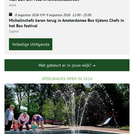
Anna
t/m
8 augustus 2026
9 augustus 2026
12:00
-
23:00
Michelinchefs keren terug in Amsterdamse Bos tijdens Chefs in
het Bos festival
Sophie
Volledige UitAgenda
Wat gebeurt er in jouw wijk?
SPEELBADJES OPEN IN 2026