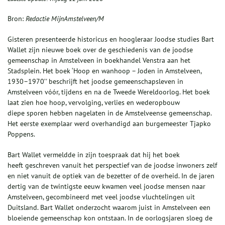
Bron:
Redactie MijnAmstelveen/M
Gisteren presenteerde historicus en hoogleraar Joodse studies Bart
Wallet zijn nieuwe boek over de geschiedenis van de joodse
gemeenschap in Amstelveen in boekhandel Venstra aan het
Stadsplein. Het boek ‘Hoop en wanhoop – Joden in Amstelveen,
1930–1970’' beschrijft het joodse gemeenschapsleven in
Amstelveen vóór, tijdens en na de Tweede Wereldoorlog. Het boek
laat zien hoe hoop, vervolging, verlies en wederopbouw
diepe sporen hebben nagelaten in de Amstelveense gemeenschap.
Het eerste exemplaar werd overhandigd aan burgemeester Tjapko
Poppens.
Bart Wallet vermeldde in zijn toespraak dat hij het boek
heeft geschreven vanuit het perspectief van de joodse inwoners zelf
en niet vanuit de optiek van de bezetter of de overheid. In de jaren
dertig van de twintigste eeuw kwamen veel joodse mensen naar
Amstelveen, gecombineerd met veel joodse vluchtelingen uit
Duitsland. Bart Wallet onderzocht waarom juist in Amstelveen een
bloeiende gemeenschap kon ontstaan. In de oorlogsjaren sloeg de