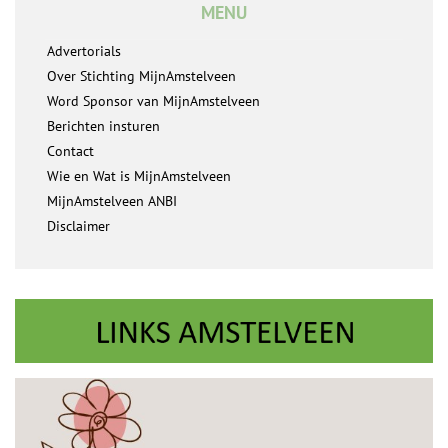
MENU
Advertorials
Over Stichting MijnAmstelveen
Word Sponsor van MijnAmstelveen
Berichten insturen
Contact
Wie en Wat is MijnAmstelveen
MijnAmstelveen ANBI
Disclaimer