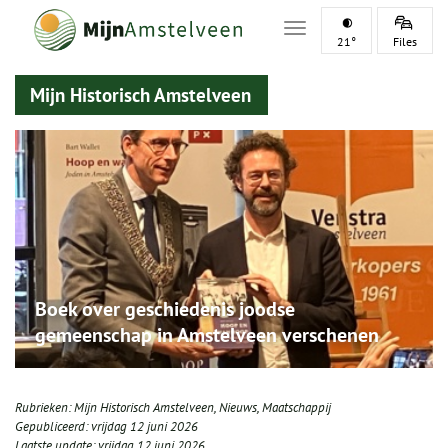
Toggle navigation
21°
Files
Mijn Historisch Amstelveen
Boek over geschiedenis joodse
gemeenschap in Amstelveen verschenen
Rubrieken:
Mijn Historisch Amstelveen
,
Nieuws
,
Maatschappij
Gepubliceerd:
vrijdag 12 juni 2026
Laatste update:
vrijdag 12 juni 2026