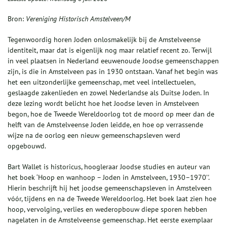
Bron:
Vereniging Historisch Amstelveen/M
Tegenwoordig horen Joden onlosmakelijk bij de Amstelveense
identiteit, maar dat is eigenlijk nog maar relatief recent zo. Terwijl
in veel plaatsen in Nederland eeuwenoude Joodse gemeenschappen
zijn, is die in Amstelveen pas in 1930 ontstaan. Vanaf het begin was
het een uitzonderlijke gemeenschap, met veel intellectuelen,
geslaagde zakenlieden en zowel Nederlandse als Duitse Joden. In
deze lezing wordt belicht hoe het Joodse leven in Amstelveen
begon, hoe de Tweede Wereldoorlog tot de moord op meer dan de
helft van de Amstelveense Joden leidde, en hoe op verrassende
wijze na de oorlog een nieuw gemeenschapsleven werd
opgebouwd.
Bart Wallet is historicus, hoogleraar Joodse studies en auteur van
het boek ‘Hoop en wanhoop – Joden in Amstelveen, 1930–1970’'.
Hierin beschrijft hij het joodse gemeenschapsleven in Amstelveen
vóór, tijdens en na de Tweede Wereldoorlog. Het boek laat zien hoe
hoop, vervolging, verlies en wederopbouw diepe sporen hebben
nagelaten in de Amstelveense gemeenschap. Het eerste exemplaar