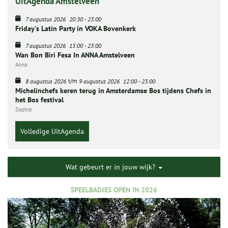
UitAgenda Amstelveen
7 augustus 2026
20:30
-
23:00
Friday's Latin Party in VOKA Bovenkerk
7 augustus 2026
15:00
-
23:00
Wan Bon Biri Fesa In ANNA Amstelveen
Anna
t/m
8 augustus 2026
9 augustus 2026
12:00
-
23:00
Michelinchefs keren terug in Amsterdamse Bos tijdens Chefs in
het Bos festival
Sophie
Volledige UitAgenda
Wat gebeurt er in jouw wijk?
SPEELBADJES OPEN IN 2026