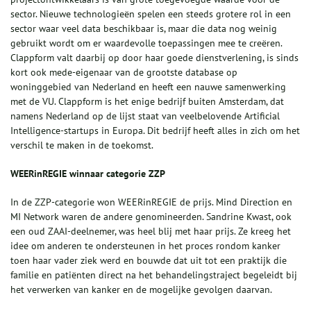
sector. Nieuwe technologieën spelen een steeds grotere rol in een
sector waar veel data beschikbaar is, maar die data nog weinig
gebruikt wordt om er waardevolle toepassingen mee te creëren.
Clappform valt daarbij op door haar goede dienstverlening, is sinds
kort ook mede-eigenaar van de grootste database op
woninggebied van Nederland en heeft een nauwe samenwerking
met de VU. Clappform is het enige bedrijf buiten Amsterdam, dat
namens Nederland op de lijst staat van veelbelovende Artificial
Intelligence-startups in Europa. Dit bedrijf heeft alles in zich om het
verschil te maken in de toekomst.
WEERinREGIE
winnaar categorie ZZP
In de ZZP-categorie won WEERinREGIE de prijs. Mind Direction en
MI Network waren de andere genomineerden. Sandrine Kwast, ook
een oud ZAAI-deelnemer, was heel blij met haar prijs. Ze kreeg het
idee om anderen te ondersteunen in het proces rondom kanker
toen haar vader ziek werd en bouwde dat uit tot een praktijk die
familie en patiënten direct na het behandelingstraject begeleidt bij
het verwerken van kanker en de mogelijke gevolgen daarvan.