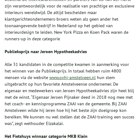
zijn verantwoordelijk voor de realisatie van prachtige en exclusieve
interieurs wereldwijd. De altijd bescheiden maar
klantgerichteondernemers-broers weten als geen ander het
toonaangevende bedrijf in Nederland op het gebied van
interieurdesign te leiden. New York Pizza en Koen Pack waren de
runners-up in deze categorie
Publieksprijs naar Jeroen Hypotheekadvies
Alle 31 kandidaten in de competitie kwamen in aanmerking voor
het winnen van de Publieksprijs. In totaal hebben ruim 4800
mensen via de website
www.ovhj-amstelveen.nl
hun stem
uitgebracht op hun favoriete Amstelveense ondernemer. De
eigenaar en medewerkers van Jeroen Hypotheekadvies zijn heel blij
met de winst. “Eigenaar Jeroen Pijnaker deed in 2018 nog mee met
het coach- en kennisprogramma ZAAI van de gemeente. Bij ZAAI
Amstelveen wilde hij leren hoe hij het beste zijn doelgroep kon
bereiken. We kunnen nu wel stellen dat de ZAAI-training een succes
was”, zegt wethouder Elzakalai.
Het Fietshuys
winnaar categorie MKB
Klein