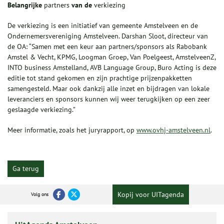
Belangrijke
partners
van de
verkiezing
De verkiezing is een initiatief van gemeente Amstelveen en de
Ondernemersvereniging Amstelveen. Darshan Sloot, directeur van
de OA: “Samen met een keur aan partners/sponsors als Rabobank
Amstel & Vecht, KPMG, Loogman Groep, Van Poelgeest, AmstelveenZ,
INTO business Amstelland, AVB Language Group, Buro Acting is deze
editie tot stand gekomen en zijn prachtige prijzenpakketten
samengesteld. Maar ook dankzij alle inzet en bijdragen van lokale
leveranciers en sponsors kunnen wij weer terugkijken op een zeer
geslaagde verkiezing.”
Meer informatie, zoals het juryrapport, op
www.ovhj-amstelveen.nl
.
Ga terug
Kopij voor UITagenda
Volg ons