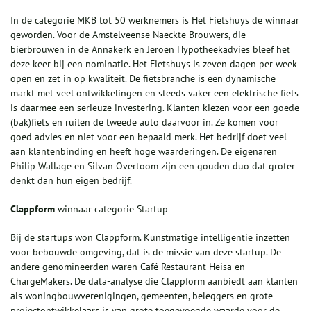
In de categorie MKB tot 50 werknemers is Het Fietshuys de winnaar
geworden. Voor de Amstelveense Naeckte Brouwers, die
bierbrouwen in de Annakerk en Jeroen Hypotheekadvies bleef het
deze keer bij een nominatie. Het Fietshuys is zeven dagen per week
open en zet in op kwaliteit. De fietsbranche is een dynamische
markt met veel ontwikkelingen en steeds vaker een elektrische fiets
is daarmee een serieuze investering. Klanten kiezen voor een goede
(bak)fiets en ruilen de tweede auto daarvoor in. Ze komen voor
goed advies en niet voor een bepaald merk. Het bedrijf doet veel
aan klantenbinding en heeft hoge waarderingen. De eigenaren
Philip Wallage en Silvan Overtoom zijn een gouden duo dat groter
denkt dan hun eigen bedrijf.
Clappform
winnaar categorie Startup
Bij de startups won Clappform. Kunstmatige intelligentie inzetten
voor bebouwde omgeving, dat is de missie van deze startup. De
andere genomineerden waren Café Restaurant Heisa en
ChargeMakers. De data-analyse die Clappform aanbiedt aan klanten
als woningbouwverenigingen, gemeenten, beleggers en grote
projectontwikkelaars is van grote toegevoegde waarde voor de