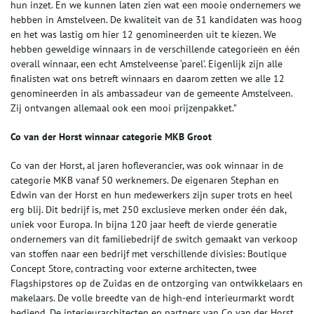
hun inzet. En we kunnen laten zien wat een mooie ondernemers we
hebben in Amstelveen. De kwaliteit van de 31 kandidaten was hoog
en het was lastig om hier 12 genomineerden uit te kiezen. We
hebben geweldige winnaars in de verschillende categorieën en één
overall winnaar, een echt Amstelveense ‘parel’. Eigenlijk zijn alle
finalisten wat ons betreft winnaars en daarom zetten we alle 12
genomineerden in als ambassadeur van de gemeente Amstelveen.
Zij ontvangen allemaal ook een mooi prijzenpakket.”
Co van der Horst winnaar categorie MKB Groot
Co van der Horst, al jaren hofleverancier, was ook winnaar in de
categorie MKB vanaf 50 werknemers. De eigenaren Stephan en
Edwin van der Horst en hun medewerkers zijn super trots en heel
erg blij. Dit bedrijf is, met 250 exclusieve merken onder één dak,
uniek voor Europa. In bijna 120 jaar heeft de vierde generatie
ondernemers van dit familiebedrijf de switch gemaakt van verkoop
van stoffen naar een bedrijf met verschillende divisies: Boutique
Concept Store, contracting voor externe architecten, twee
Flagshipstores op de Zuidas en de ontzorging van ontwikkelaars en
makelaars. De volle breedte van de high-end interieurmarkt wordt
bediend. De interieurarchitecten en partners van Co van der Horst