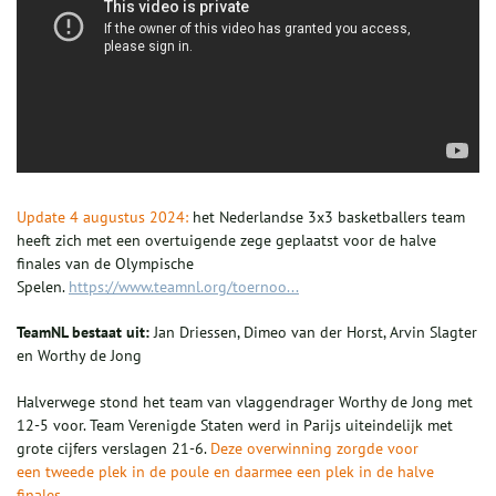
Update 4 augustus 2024:
het Nederlandse 3x3 basketballers team
heeft zich met een overtuigende zege geplaatst voor de halve
finales van de Olympische
Spelen.
https://www.teamnl.org/toernoo...
TeamNL bestaat uit:
Jan Driessen, Dimeo van der Horst, Arvin Slagter
en Worthy de Jong
Halverwege stond het team van vlaggendrager Worthy de Jong met
12-5 voor. Team Verenigde Staten werd in Parijs uiteindelijk met
grote cijfers verslagen 21-6.
Deze overwinning zorgde voor
een tweede plek in de poule en daarmee een plek in de halve
finales.