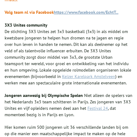
Volg team nl via Facebook
https://www.facebook.com/EchtT...
3X3 Unites community
De stichting 3X3 Unites zet 3x3 basketball (3x3) in als middel om
kwetsbare jongeren te helpen hun dromen na te jagen en regie
over hun leven in handen te nemen. Dit kan als deelnemer op het
veld of als talentvolle influencer erbuiten. De 3X3 Unites
community zorgt door middel van 3x3, de grootste Urban
teamsport ter wereld, voor groei en ontwikkeling van het individu
en hun omgeving. Lokale opgeleide rolmodellen organiseren lokale
evenementen (bijvoorbeeld in
Keizer Karelpark Amstelveen
) en
werken mee aan spectaculaire grote internationale evenementen.
Jongeren aanwezig bij Olympische Spelen
Niet alleen de spelers van
het Nederlands 3x3 team schitteren in Parijs. Zes jongeren van 3X3
Unites en vijf opleiders nemen deel aan het
Festival 24
, dat
momenteel bezig is in Parijs en Lyon.
Hier komen ruim 500 jongeren uit 36 verschillende landen bij om
op die manier een maatschappelijke impact te maken op de hele