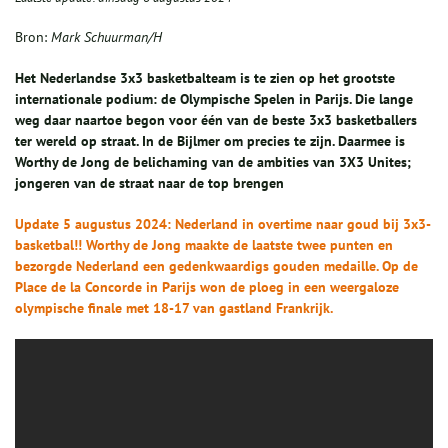
Bron:
Mark Schuurman/H
Het Nederlandse 3x3 basketbalteam is te zien op het grootste
internationale podium: de Olympische Spelen in Parijs. Die lange
weg daar naartoe begon voor één van de beste 3x3 basketballers
ter wereld op straat. In de Bijlmer om precies te zijn. Daarmee is
Worthy de Jong de belichaming van de ambities van 3X3 Unites;
jongeren van de straat naar de top brengen
Update 5 augustus 2024: Nederland in overtime naar goud bij 3x3-
basketbal!! Worthy de Jong maakte de laatste twee punten en
bezorgde Nederland een gedenkwaardigs gouden medaille. Op de
Place de la Concorde in
Parijs
won de ploeg in een weergaloze
olympische
finale met 18-17 van gastland Frankrijk.