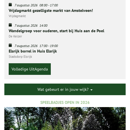
7 augustus 2026
08:00
-
17:00
Vrijdagmarkt gezelligste markt van Amstelveen!
Vrijdagmarkt
7 augustus 2026
14:00
Wandelgroep voor ouderen, start bij Huis aan de Poel
De Keizer
7 augustus 2026
17:00
-
19:00
Elsrijk borrel in Huis Elsrijk
Stadsdorp Elsrijk
Volledige UitAgenda
Wat gebeurt er in jouw wijk?
SPEELBADJES OPEN IN 2026