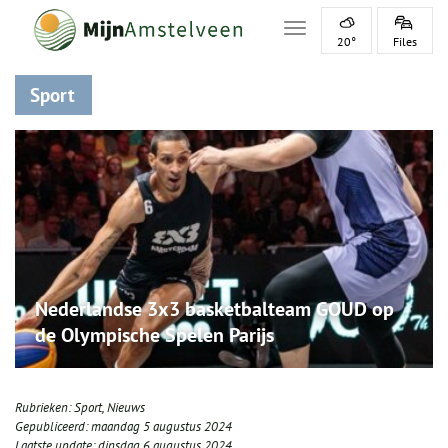
Toggle navigation
20°
Files
Sport
Nederlandse 3x3 basketbalteam GOUD op
de Olympische Spelen Parijs
Rubrieken:
Sport
,
Nieuws
Gepubliceerd:
maandag 5 augustus 2024
Laatste update:
dinsdag 6 augustus 2024