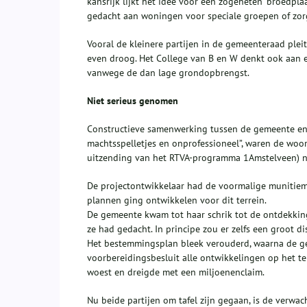
kansrijk lijkt het idee voor een zogeheten ‘broedpla
gedacht aan woningen voor speciale groepen of zo
Vooral de kleinere partijen in de gemeenteraad ple
even droog. Het College van B en W denkt ook aan e
vanwege de dan lage grondopbrengst.
Niet serieus genomen
Constructieve samenwerking tussen de gemeente en ’t
machtsspelletjes en onprofessioneel”, waren de woo
uitzending van het RTVA-programma 1Amstelveen) no
De projectontwikkelaar had de voormalige munitiem
plannen ging ontwikkelen voor dit terrein.
De gemeente kwam tot haar schrik tot de ontdekkin
ze had gedacht. In principe zou er zelfs een groot 
Het bestemmingsplan bleek verouderd, waarna de 
voorbereidingsbesluit alle ontwikkelingen op het te
woest en dreigde met een miljoenenclaim.
Nu beide partijen om tafel zijn gegaan, is de verw