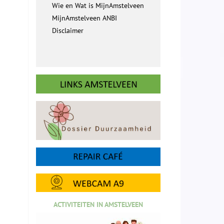
Wie en Wat is MijnAmstelveen
MijnAmstelveen ANBI
Disclaimer
ACTIVITEITEN IN AMSTELVEEN