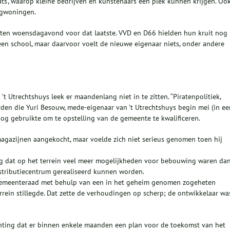
ats’, waarop kleine bedrijven en kunstenaars een plek kunnen krijgen. Ook
rgwoningen.
itten woensdagavond voor dat laatste. VVD en D66 hielden hun kruit nog
en school, maar daarvoor voelt de nieuwe eigenaar niets, onder andere
 Utrechtshuys leek er maandenlang niet in te zitten. “Piratenpolitiek,
rden die Yuri Besouw, mede-eigenaar van ’t Utrechtshuys begin mei (in ee
g gebruikte om te opstelling van de gemeente te kwalificeren.
agazijnen aangekocht, maar voelde zich niet serieus genomen toen hij
g dat op het terrein veel meer mogelijkheden voor bebouwing waren da
distributiecentrum gerealiseerd kunnen worden.
gemeenteraad met behulp van een in het geheim genomen zogeheten
rrein stillegde. Dat zette de verhoudingen op scherp; de ontwikkelaar wa
achting dat er binnen enkele maanden een plan voor de toekomst van het