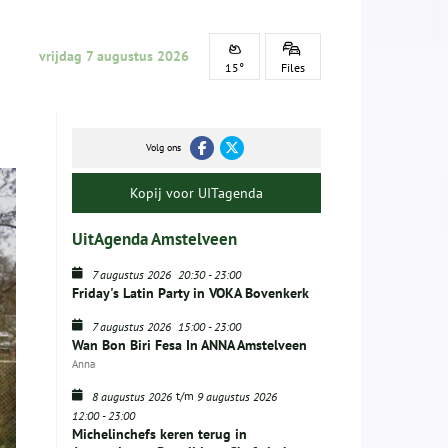
vrijdag 7 augustus 2026
15°
Files
Volg ons
Kopij voor UITagenda
UitAgenda Amstelveen
7 augustus 2026
20:30
-
23:00
Friday's Latin Party in VOKA Bovenkerk
7 augustus 2026
15:00
-
23:00
Wan Bon Biri Fesa In ANNA Amstelveen
Anna
t/m
8 augustus 2026
9 augustus 2026
12:00
-
23:00
Michelinchefs keren terug in