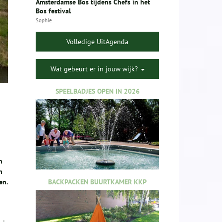
Amsterdamse Bos tijdens Chefs in het
Bos festival
Sophie
Volledige UitAgenda
Wat gebeurt er in jouw wijk?
SPEELBADJES OPEN IN 2026
n
n
BACKPACKEN BUURTKAMER KKP
en.