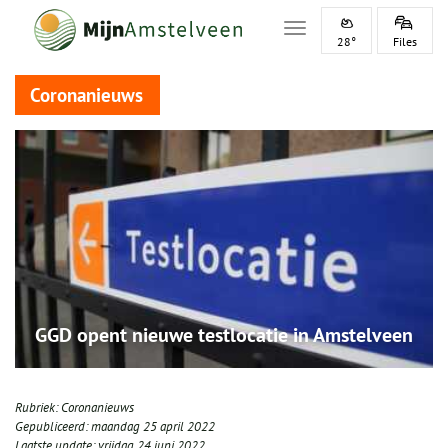
Toggle navigation
28°
Files
Coronanieuws
GGD opent nieuwe testlocatie in Amstelveen
Rubriek:
Coronanieuws
Gepubliceerd:
maandag 25 april 2022
Laatste update:
vrijdag 24 juni 2022