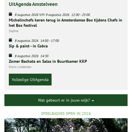
UitAgenda Amstelveen
t/m
8 augustus 2026
9 augustus 2026
12:00
-
23:00
Michelinchefs keren terug in Amsterdamse Bos tijdens Chefs in
het Bos festival
Sophie
8 augustus 2026
14:00
-
17:00
Sip & paint - in Cobra
8 augustus 2026
14:30
Zomer Bachata en Salsa in Buurtkamer KKP
Elwin Lindeman
Volledige UitAgenda
Wat gebeurt er in jouw wijk?
SPEELBADJES OPEN IN 2026