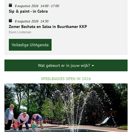
8 augustus 2026
14:00
-
17:00
Sip & paint - in Cobra
8 augustus 2026
14:30
Zomer Bachata en Salsa in Buurtkamer KKP
Elwin Lindeman
Volledige UitAgenda
Wat gebeurt er in jouw wijk?
SPEELBADJES OPEN IN 2026