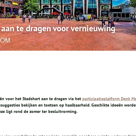
aan te dragen voor vernieuwing
n voor het Stadshart aan te dragen via het
participatieplatform Denk M
suggesties bekijken en toetsen op haalbaarheid. Geschikte ideeën word
eze ligt rond de zomer ter besluitvorming.