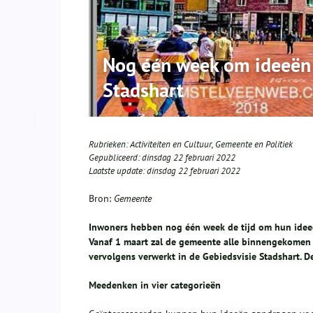
Nog één week om ideeën 
Stadshart
Rubrieken:
Activiteiten en Cultuur
,
Gemeente en Politiek
Gepubliceerd:
dinsdag 22 februari 2022
Laatste update:
dinsdag 22 februari 2022
Bron:
Gemeente
Inwoners hebben nog één week de tijd om hun ideeë
Vanaf 1 maart zal de gemeente alle binnengekomen 
vervolgens verwerkt in de Gebiedsvisie Stadshart. D
Meedenken in vier categori
e
ën