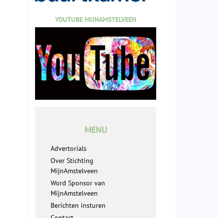
YOUTUBE MIJNAMSTELVEEN
MENU
Advertorials
Over Stichting
MijnAmstelveen
Word Sponsor van
MijnAmstelveen
Berichten insturen
Contact