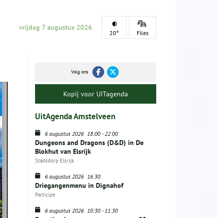
vrijdag 7 augustus 2026
20°
Files
Volg ons
Kopij voor UITagenda
UitAgenda Amstelveen
6 augustus 2026
18:00
-
22:00
Dungeons and Dragons (D&D) in De
Blokhut van Elsrijk
Stadsdorp Elsrijk
6 augustus 2026
16:30
Driegangenmenu in Dignahof
Participe
6 augustus 2026
10:30
-
11:30