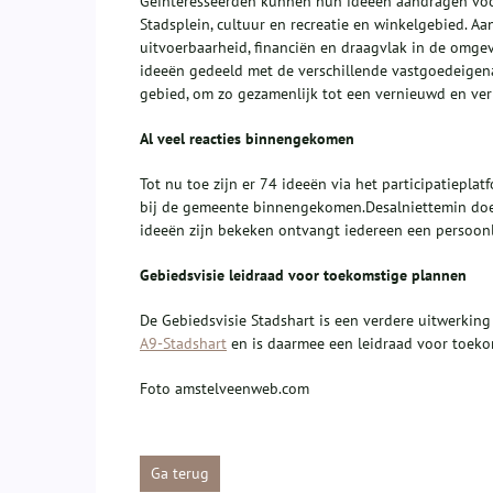
Geïnteresseerden kunnen hun ideeën aandragen voor 
Stadsplein, cultuur en recreatie en winkelgebied. 
uitvoerbaarheid, financiën en draagvlak in de omge
ideeën gedeeld met de verschillende vastgoedeigena
gebied, om zo gezamenlijk tot een vernieuwd en ver
Al veel reacties binnengekomen
Tot nu toe zijn er 74 ideeën via het participatiepla
bij de gemeente binnengekomen.Desalniettemin doet
ideeën zijn bekeken ontvangt iedereen een persoonli
Gebiedsvisie leidraad voor toekomstige plannen
De Gebiedsvisie Stadshart is een verdere uitwerkin
A9-Stadshart
en is daarmee een leidraad voor toeko
Foto amstelveenweb.com
Ga terug