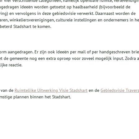
vier verschillende categorieën, namelijk openbare ruimte, verlevendigi
Aangedragen ideeën worden getoetst op haalbaarheid (bijvoorbeeld de
ving) en vervolgens in deze gebiedsvisie verwerkt. Daarnaast worden de
ren, winkeliersverenigingen, culturele instellingen en ondernemers in he
beterd Stadshart te komen.
tform aangedragen. Er zijn ook ideeën per mail of per handgeschreven brie
 de gemeente nog een extra oproep voor zoveel mogelijk input. Zodra a
jke reactie.
g van de
Ruimtelijke Uitwerking Visie Stadshart
en de
Gebiedsvisie Traver
mstige plannen binnen het Stadshart.