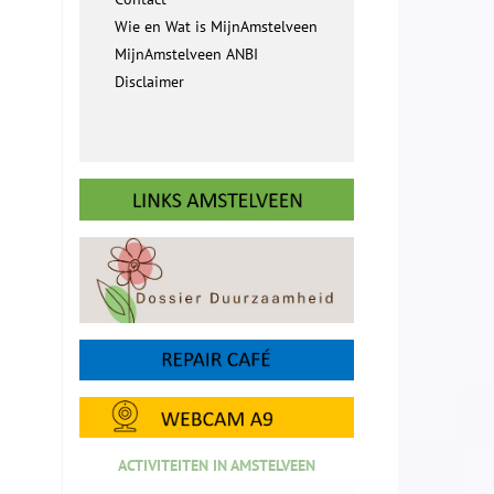
Wie en Wat is MijnAmstelveen
MijnAmstelveen ANBI
Disclaimer
ACTIVITEITEN IN AMSTELVEEN