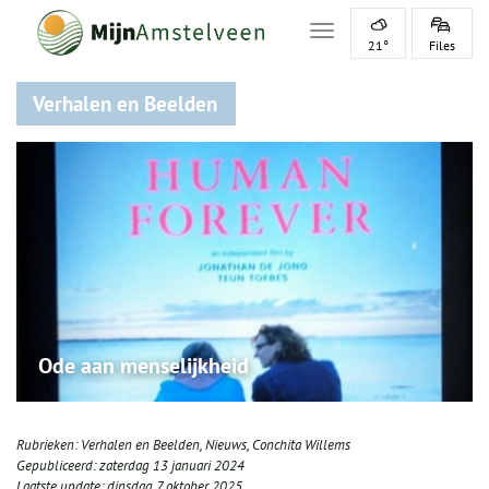
Toggle navigation
21°
Files
Verhalen en Beelden
Ode aan menselijkheid
Rubrieken:
Verhalen en Beelden
,
Nieuws
,
Conchita Willems
Gepubliceerd:
zaterdag 13 januari 2024
Laatste update:
dinsdag 7 oktober 2025