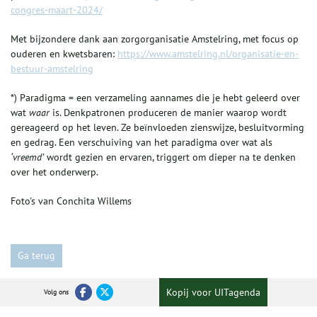
congres-maart-2024/
Met bijzondere dank aan zorgorganisatie Amstelring, met focus op
ouderen en kwetsbaren:
https://www.amstelring.nl/organisatie-en-
bestuur-amstelring
*) Paradigma = een verzameling aannames die je hebt geleerd over
wat
waar
is. Denkpatronen produceren de manier waarop wordt
gereageerd op het leven. Ze beïnvloeden zienswijze, besluitvorming
en gedrag. Een verschuiving van het paradigma over wat als
‘vreemd’
wordt gezien en ervaren, triggert om dieper na te denken
over het onderwerp.
Foto's van Conchita Willems
Ga terug
Kopij voor UITagenda
Volg ons