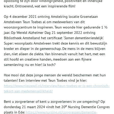
oplossing te zijn door vindingrijkheid, positiviteit en innerlijke
kracht. Ontroerend, wat een inspirerende film!
Op 4 december 2021 ontving Amstelring locatie Groenelaan
Amstelveen Teun Toebes al om medewerkers van dit
woonzorgcentrum te inspireren. Teun woonde hier gedurende 1 ½
jaar. Op Wereld Alzheimer Dag 21 september 2022 ontving
Bibliotheek Amstelland het certificaat
‘Samen dementievriendelijk’.
Super: woonplaats Amstelveen trekt deze kennis en dit bewustzijn
breder en dieper in de gemeenschap. De mens in de mens blijven
zien, niet alleen de ziekte. Van binnenuit vanuit het hart, met een
stil hoofd en creatieve handen, meedoen aan een fijnere
samenleving: nu en hier! Ja toch?
Hoe mooi dat deze jonge mensen de wereld beschermen met hun
talenten! Een interview met Teun Toebes vind je hier:
https://www.nieuwwij.nl/interview/teun-toebes-er-is-een-chronisch-
tekort-aan-medemenselijkheid/
Bent u zorgverlener of kent u zorgverleners in uw omgeving? Op
e
donderdag 21 maart 2024 vindt het 20
Nursing Dementie Congres
plaats in Ede:
https://www.nursing.nl/congressen/dementie-