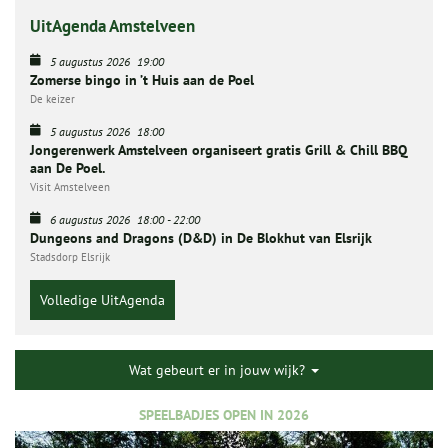
UitAgenda Amstelveen
5 augustus 2026
19:00
Zomerse bingo in ’t Huis aan de Poel
De keizer
5 augustus 2026
18:00
Jongerenwerk Amstelveen organiseert gratis Grill & Chill BBQ
aan De Poel.
Visit Amstelveen
6 augustus 2026
18:00
-
22:00
Dungeons and Dragons (D&D) in De Blokhut van Elsrijk
Stadsdorp Elsrijk
Volledige UitAgenda
Wat gebeurt er in jouw wijk?
SPEELBADJES OPEN IN 2026