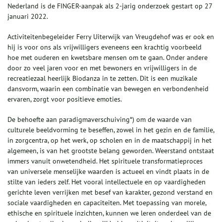
Nederland is de FINGER-aanpak als 2-jarig onderzoek gestart op 27
januari 2022.
Activiteitenbegeleider Ferry Uiterwijk van Vreugdehof was er ook en
hij is voor ons als vrijwilligers eveneens een krachtig voorbeeld
hoe met ouderen en kwetsbare mensen om te gaan. Onder andere
door zo veel jaren voor en met bewoners en vrijwilligers in de
recreatiezaal heerlijk Biodanza in te zetten. Dit is een muzikale
dansvorm, waarin een combinatie van bewegen en verbondenheid
ervaren, zorgt voor positieve emoties.
De behoefte aan paradigmaverschuiving*) om de waarde van
culturele beeldvorming te beseffen, zowel in het gezin en de familie,
in zorgcentra, op het werk, op scholen en in de maatschappij in het
algemeen, is van het grootste belang geworden. Weerstand ontstaat
immers vanuit onwetendheid. Het spirituele transformatieproces
van universele menselijke waarden is actueel en vindt plaats in de
stilte van ieders zelf. Het vooral intellectuele en op vaardigheden
gerichte leven verrijken met besef van karakter, gezond verstand en
sociale vaardigheden en capaciteiten. Met toepassing van morele,
ethische en spirituele inzichten, kunnen we leren onderdeel van de