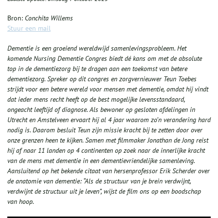
Bron:
Conchita Willems
Stuur een mail
Dementie is een groeiend wereldwijd samenlevingsprobleem. Het
komende Nursing Dementie Congres biedt dé kans om met de absolute
top in de dementiezorg bij te dragen aan een toekomst van betere
dementiezorg. Spreker op dit congres en zorgvernieuwe
r Teun Toebes
strijdt voor een betere wereld voor mensen met dementie, omdat hij vindt
dat ieder mens recht heeft op de best mogelijke levensstandaard,
ongeacht leeftijd of diagnose. Als bewoner op gesloten afdelingen in
Utrecht en Amstelveen ervaart hij al 4 jaar waarom zo’n verandering hard
nodig is. Daarom besluit Teun zijn missie kracht bij te zetten door over
onze grenzen heen te kijken. Samen met filmmaker Jonathan de Jong reist
hij af naar 11 landen op 4 continenten op zoek naar de innerlijke kracht
van de mens met dementie in een dementievriendelijke samenleving.
Aansluitend op het bekende citaat van hersenprofessor Erik Scherder over
de anatomie van dementie: “Als de structuur van je brein verdwijnt,
verdwijnt de structuur uit je leven”, wijst de film ons op een boodschap
van hoop.