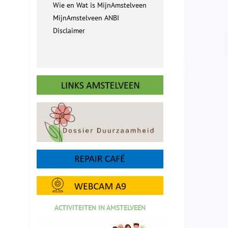
Wie en Wat is MijnAmstelveen
MijnAmstelveen ANBI
Disclaimer
ACTIVITEITEN IN AMSTELVEEN