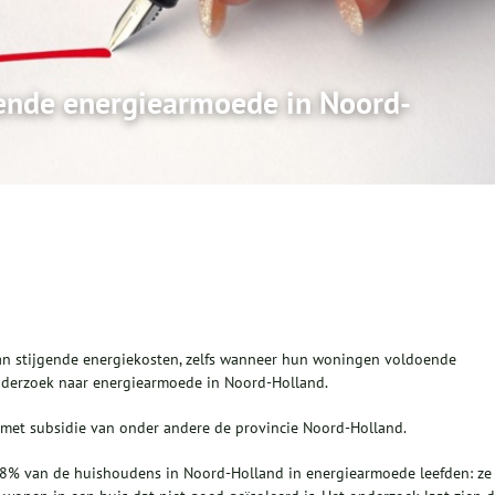
nde energiearmoede in Noord-
an stijgende energiekosten, zelfs wanneer hun woningen voldoende
 onderzoek naar energiearmoede in Noord-Holland.
 met subsidie van onder andere de provincie Noord-Holland.
 7,8% van de huishoudens in Noord-Holland in energiearmoede leefden: ze