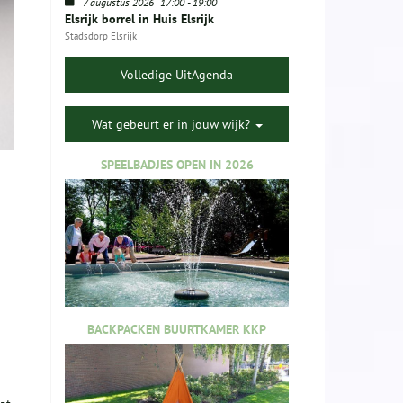
7 augustus 2026
17:00
-
19:00
Elsrijk borrel in Huis Elsrijk
Stadsdorp Elsrijk
Volledige UitAgenda
Wat gebeurt er in jouw wijk?
SPEELBADJES OPEN IN 2026
BACKPACKEN BUURTKAMER KKP