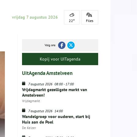
vrijdag 7 augustus 2026
22°
Files
Volg ons
Kopij voor UITagenda
UitAgenda Amstelveen
7 augustus 2026
08:00
-
17:00
Vrijdagmarkt gezelligste markt van
Amstelveen!
Vrijdagmarkt
7 augustus 2026
14:00
Wandelgroep voor ouderen, start bij
Huis aan de Poel
De Keizer