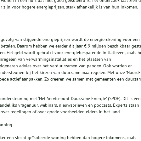
onen in een huis dat niet goed geïsoleerd is. Het onderzoek laat zien d
zijn voor hogere energieprijzen, sterk afhankelijk is van hun inkomen,
 gevolg van stijgende energieprijzen wordt de energierekening voor een
e betalen. Daarom hebben we eerder dit jaar € 9 miljoen beschikbaar gest
n. Het geld wordt gebruikt voor energiebesparende initiatieven, zoals h
nregelen van verwarmingsinstallaties en het plaatsen van
n eigenaren advies over het verduurzamen van panden. Ook worden er
ndersteunen bij het kiezen van duurzame maatregelen. Met onze 'Noord-
oede actief aanpakken. Zo creëren we samen met gemeenten een duurza
e ondersteuning met ‘Het Servicepunt Duurzame Energie’ (SPDE). Dit is een
ndelijks vragenuur, webinars, nieuwsbrieven en podcasts. Experts staan
over regelingen of over goede voorbeelden elders in het land.
 woning
aker een slecht geïsoleerde woning hebben dan hogere inkomens, zoals