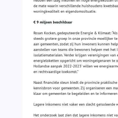
hebben een laag inkomen en hoge energiekosten of w
de mate waarin verschillende huishoudens kwetsbaar 
woningkwaliteit en eigendomssituatie.
€ 9 miljoen beschikbaar
Rosan Kocken, gedeputeerde Energie & Klimaat: “Als
steeds grotere groep in onze provincie moeilijker t
aan gemeenten, zodat zij hun inwoners kunnen helpe
aanstellen van teams die bewoners helpen met het i
isolatiematerialen. Verder krijgen verenigingen va
energieloketten opgericht om woningeigenaren te o
Hollandse aanpak 2022-2023' willen we energiearm
en rechtvaardige toekomst.”
Naast financiële steun biedt de provincie praktisch
kennisbron voor gemeenten. Zij organiseren een maa
klaar om gemeenten te begeleiden en te informeren 
Lagere inkomens niet vaker een slecht geïsoleerde
Het onderzoek laat zien dat lagere inkomens niet v