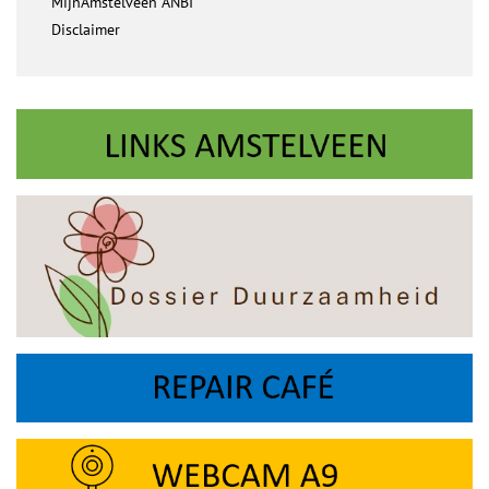
MijnAmstelveen ANBI
Disclaimer