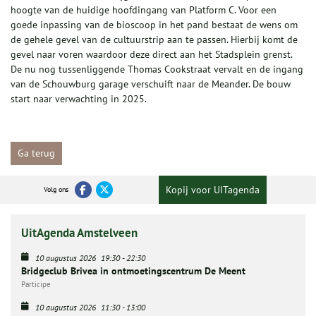
hoogte van de huidige hoofdingang van Platform C. Voor een
goede inpassing van de bioscoop in het pand bestaat de wens om
de gehele gevel van de cultuurstrip aan te passen. Hierbij komt de
gevel naar voren waardoor deze direct aan het Stadsplein grenst.
De nu nog tussenliggende Thomas Cookstraat vervalt en de ingang
van de Schouwburg garage verschuift naar de Meander. De bouw
start naar verwachting in 2025.
Ga terug
Kopij voor UITagenda
Volg ons
UitAgenda Amstelveen
10 augustus 2026
19:30
-
22:30
Bridgeclub Brivea in ontmoetingscentrum De Meent
Participe
10 augustus 2026
11:30
-
13:00