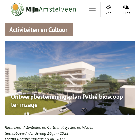
Toggle navigation
23°
Files
Activiteiten en Cultuur
Ontwerpbestemmingsplan Pathé bioscoop
ter inzage
Rubrieken:
Activiteiten en Cultuur
,
Projecten en Wonen
Gepubliceerd:
donderdag 16 juni 2022
Laatste update:
dinsdag 19 juli 2022