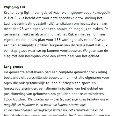
Wijziging LIB
Kronenburg ligt in een gebied waar woningbouw beperkt mogelijk
is. Het Rijk is bereid om voor deze specifieke ontwikkeling het
Luchthavenindelingbesluit (LIB) te wijzigen om het clusteren van
meer dan 25 woningen voor een bouwplan mogelijk te maken. De
gemeente maakt in afstemming met het Rijk en met een of meer
eigenaren een nieuw plan voor 438 woningen als eerste fase van
een gebiedsimpuls. Gordon: “Na jaren van discussie heeft het Rijk
een stap gezet waar we op kunnen voortbouwen. We gaan aan de
slag met een bouwplan voor een eerste deel van het gebied.”
Lang proces
De gemeente Amstelveen had een complete gebiedsontwikkeling
bestaande uit verschillende bouwplannen met alle eigenaren voor
ogen die ook gezamenlijk zouden bijdragen aan sport- en
horecavoorzieningen, een slimme inrichting van het gebied en
positionering van gebouwen om geluidshinder te verminderen.
Floor Gordon: “
We moeten nu in overleg met eigenaren bekijken wat er
mogelijk en haalbaar is en waar we kunnen starten met
studentenwoningen. Tegelijkertijd willen we het enthousiasme en de
betrokkenheid van alle eigenaren behouden. Het is een uitdaging om een