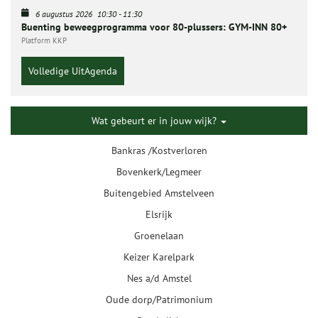
6 augustus 2026
10:30
-
11:30
Buenting beweegprogramma voor 80-plussers: GYM-INN 80+
Platform KKP
Volledige UitAgenda
Wat gebeurt er in jouw wijk?
Bankras /Kostverloren
Bovenkerk/Legmeer
Buitengebied Amstelveen
Elsrijk
Groenelaan
Keizer Karelpark
Nes a/d Amstel
Oude dorp/Patrimonium