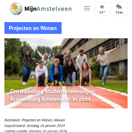
Toggle navigation
15°
Files
Projecten en Wonen
Ontwikkeling studentenwoningen
Kronenburg Amstelveen in zicht
Rubrieken:
Projecten en Wonen
,
Nieuws
Gepubliceerd:
dinsdag 16 januari 2024
Laatste update:
dinsdag 16 januari 2024