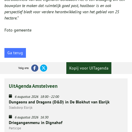
bouwplan te maken dat ruimtelijk goed past, haalbaar is en ook
perspectief biedt voor verdere herontwikkeling van het gebied van 25
hectare.”
Foto gemeente
Ga terug
Kopij voor UITagenda
Volg ons
UitAgenda Amstelveen
6 augustus 2026
18:00
-
22:00
Dungeons and Dragons (D&D) in De Blokhut van Elsrijk
Stadsdorp Elsrijk
6 augustus 2026
16:30
Driegangenmenu in Dignahof
Participe