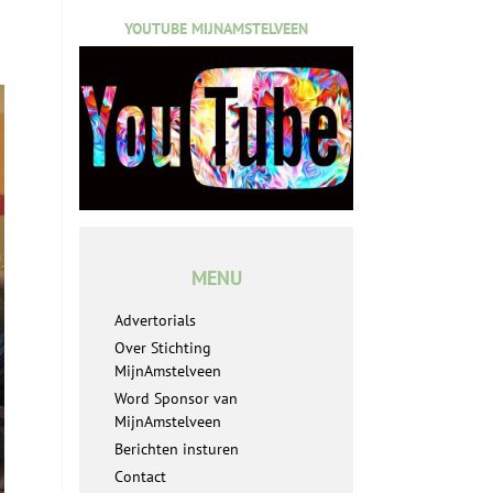
u
YOUTUBE MIJNAMSTELVEEN
MENU
Advertorials
Over Stichting
MijnAmstelveen
Word Sponsor van
MijnAmstelveen
Berichten insturen
Contact