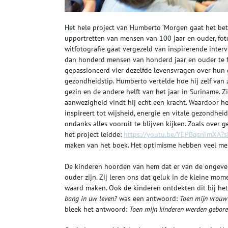
Het hele project van Humberto ‘Morgen gaat het bete
upportretten van mensen van 100 jaar en ouder, fo
witfotografie gaat vergezeld van inspirerende inter
dan honderd mensen van honderd jaar en ouder te f
gepassioneerd vier dezelfde levensvragen over hun 
gezondheidstip. Humberto vertelde hoe hij zelf van z
gezin en de andere helft van het jaar in Suriname. Z
aanwezigheid vindt hij echt een kracht. Waardoor het
inspireert tot wijsheid, energie en vitale gezondhe
ondanks alles vooruit te blijven kijken. Zoals over 
het project leidde:
https://youtu.be/YEPBqsnTmXA?s
maken van het boek. Het optimisme hebben veel me
De kinderen hoorden van hem dat er van de ongeve
ouder zijn. Zij leren ons dat geluk in de kleine mom
waard maken. Ook de kinderen ontdekten dit bij he
bang in uw leven?
was een antwoord:
Toen mijn vrouw 
bleek het antwoord:
Toen mijn kinderen werden gebor