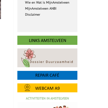
Wie en Wat is MijnAmstelveen
MijnAmstelveen ANBI
Disclaimer
ACTIVITEITEN IN AMSTELVEEN