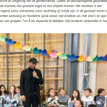
gezicht en omgeving van de geïnterviewde. Tijdens de daaropvolgende gesprekke
ste moment, hun grootste angst en hun diepste dromen.
Het resultaat is een
ingend, soms ontroerend, soms verdrietig of vrolijk zijn.
In de gymzaal waren 
rachten aanwezig en Humberto sprak zowel met kinderen als met oma’s en opa’
ews
van groepen 7 en 8 als
expositie te bekijken.
Alle kinderen vertoonden er hu