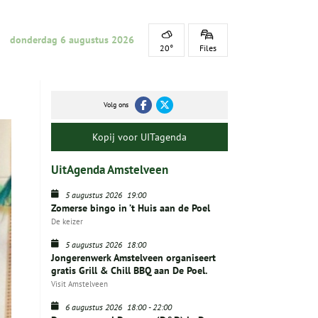
donderdag 6 augustus 2026
20°
Files
Volg ons
Kopij voor UITagenda
UitAgenda Amstelveen
5 augustus 2026
19:00
Zomerse bingo in ’t Huis aan de Poel
De keizer
5 augustus 2026
18:00
Jongerenwerk Amstelveen organiseert
gratis Grill & Chill BBQ aan De Poel.
Visit Amstelveen
6 augustus 2026
18:00
-
22:00