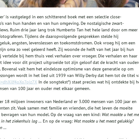
r’ is vastgelegd in een schitterend boek met een selectie close-
to’s van hun handen en van hun omgeving. De nostalgische zwart-
views. Ruim drie jaar lang trok Humberto Tan het hele land door om meer
otograferen. Tijdens de daaropvolgende gesprekken stelde hij
geluk, angsten, levenslessen en toekomstdromen. Ook vroeg hij om een
ijn oma zo veel geleerd heeft. Zij woonde de helft van het jaar bij hun
ij vertelde bij hem thuis veel verhalen over vroeger. Die verhalen en haar
 idee voor dit project uitgroeide tot zijn geloof dat de kracht van oude
id. Bovenal valt hem het eindeloze optimisme van deze generatie op om
gezongen wordt in het lied uit 1939 van Willy Derby dat hem tot de titel 
i=dhXilf4oXo7ojz7X
In de songtekst*) staat precies wat hij ontdekte bij h
nsen van 100 jaar en ouder met elkaar gemeen.
er 18 miljoen inwoners van Nederland er 3.000 mensen van 100 jaar en
enten zit. Vaak samen met familie en vrienden, die het leven de moeite
t bevragen van hun model. Op de vraag van een kind:
Wat maakte u het me
in het ziekenhuis lag …
En op de vraag:
Wat maakte u het meest gelukkig?
en …