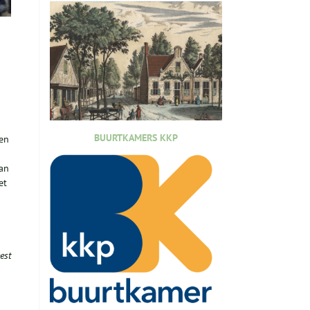
BUURTKAMERS KKP
ren
van
et
est