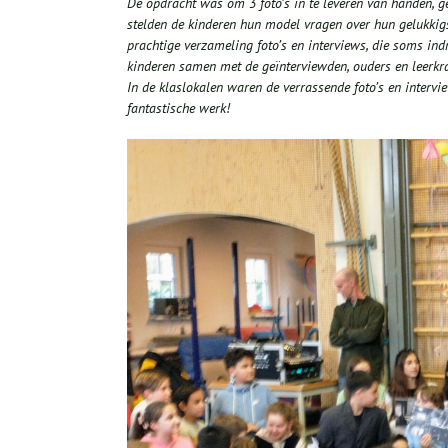
De opdracht was om 3 foto’s in te leveren van handen, 
stelde
n
de
kinderen hun model vragen
over hun gelukkig
prachtige verzameling foto’s en interviews, die
soms indr
kinderen samen met d
e geïnterviewden, ouders en leerk
I
n de klaslokalen waren de verrassende foto’s en intervi
fantastische werk!