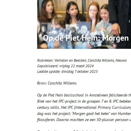
Op de Piet Hein: Morgen 
Rubrieken:
Verhalen en Beelden
,
Conchita Willems
,
Nieuws
Gepubliceerd:
vrijdag 22 maart 2024
Laatste update:
dinsdag 7 oktober 2025
Bron:
Conchita Willems
Op de Piet Hein basisschool in Amstelveen feliciteerde
Biek van het IPC-project in de groepen 7 en 8. IPC betek
century skills. Het IPC (International Primary Curriculu
dag
was het project: ‘
Morgen gaat het beter
’ van
Humbert
filosoferen.
Daarna mochten ze een
50
-plusser
persoon u