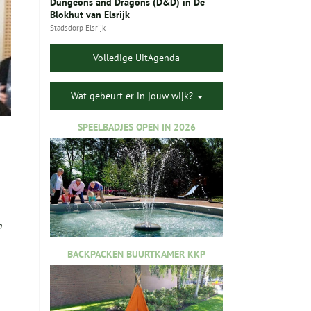
Dungeons and Dragons (D&D) in De
Blokhut van Elsrijk
Stadsdorp Elsrijk
Volledige UitAgenda
Wat gebeurt er in jouw wijk?
SPEELBADJES OPEN IN 2026
n
BACKPACKEN BUURTKAMER KKP