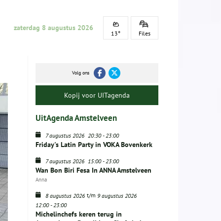
zaterdag 8 augustus 2026
13°
Files
Volg ons
Kopij voor UITagenda
UitAgenda Amstelveen
7 augustus 2026
20:30
-
23:00
Friday's Latin Party in VOKA Bovenkerk
7 augustus 2026
15:00
-
23:00
Wan Bon Biri Fesa In ANNA Amstelveen
Anna
t/m
8 augustus 2026
9 augustus 2026
12:00
-
23:00
Michelinchefs keren terug in