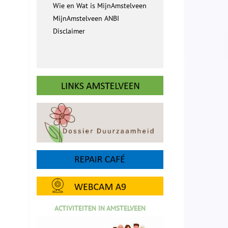
Wie en Wat is MijnAmstelveen
MijnAmstelveen ANBI
Disclaimer
ACTIVITEITEN IN AMSTELVEEN