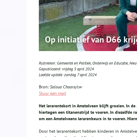
Op initiatief van D66 kr
Rubrieken:
Gemeente en Politiek
,
Onderwijs en Educatie
,
Nie
Gepubliceerd:
vrijdag 5 april 2024
Laatste update:
zondag 7 april 2024
Bron:
Saloua Chaara/cw
Stuur een mail
Het lerarentekort in Amstelveen blijft groeien. In 
hiertegen een titanenstrijd te voeren. In diezelfd
om een Amstelveens lerarenbeurs in te voeren. Hie
Door het lerarentekort hebben kinderen in Amstelvee