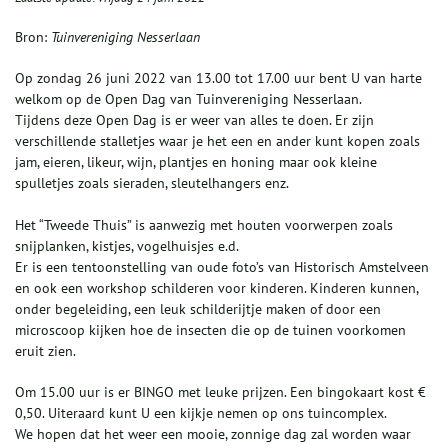
Bron:
Tuinvereniging Nesserlaan
Op zondag 26 juni 2022 van 13.00 tot 17.00 uur bent U van harte
welkom op de Open Dag van Tuinvereniging Nesserlaan.
Tijdens deze Open Dag is er weer van alles te doen. Er zijn
verschillende stalletjes waar je het een en ander kunt kopen zoals
jam, eieren, likeur, wijn, plantjes en honing maar ook kleine
spulletjes zoals sieraden, sleutelhangers enz.
Het “Tweede Thuis” is aanwezig met houten voorwerpen zoals
snijplanken, kistjes, vogelhuisjes e.d.
Er is een tentoonstelling van oude foto’s van Historisch Amstelveen
en ook een workshop schilderen voor kinderen. Kinderen kunnen,
onder begeleiding, een leuk schilderijtje maken of door een
microscoop kijken hoe de insecten die op de tuinen voorkomen
eruit zien.
Om 15.00 uur is er BINGO met leuke prijzen. Een bingokaart kost €
0,50. Uiteraard kunt U een kijkje nemen op ons tuincomplex.
We hopen dat het weer een mooie, zonnige dag zal worden waar