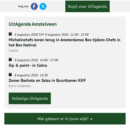
Kopij voor UITagenda
Volg ons
UitAgenda Amstelveen
t/m
8 augustus 2026
9 augustus 2026
12:00
-
23:00
Michelinchefs keren terug in Amsterdamse Bos tijdens Chefs in
het Bos festival
Sophie
8 augustus 2026
14:00
-
17:00
Sip & paint - in Cobra
8 augustus 2026
14:30
Zomer Bachata en Salsa in Buurtkamer KKP
Elwin Lindeman
Volledige UitAgenda
Wat gebeurt er in jouw wijk?