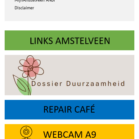
MijnAmstelveen ANBI
Disclaimer