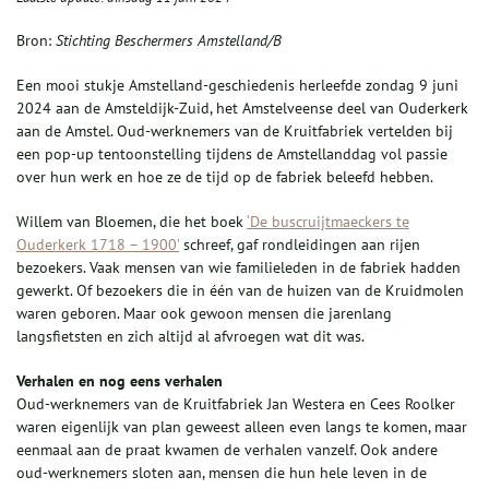
Bron:
Stichting Beschermers Amstelland/B
Een mooi stukje Amstelland-geschiedenis herleefde zondag 9 juni
2024 aan de Amsteldijk-Zuid, het Amstelveense deel van Ouderkerk
aan de Amstel. Oud-werknemers van de Kruitfabriek vertelden bij
een pop-up tentoonstelling tijdens de Amstellanddag vol passie
over hun werk en hoe ze de tijd op de fabriek beleefd hebben.
Willem van Bloemen, die het boek
‘De buscruijtmaeckers te
Ouderkerk 1718 – 1900’
schreef, gaf rondleidingen aan rijen
bezoekers. Vaak mensen van wie familieleden in de fabriek hadden
gewerkt. Of bezoekers die in één van de huizen van de Kruidmolen
waren geboren. Maar ook gewoon mensen die jarenlang
langsfietsten en zich altijd al afvroegen wat dit was.
Verhalen en nog eens verhalen
Oud-werknemers van de Kruitfabriek Jan Westera en Cees Roolker
waren eigenlijk van plan geweest alleen even langs te komen, maar
eenmaal aan de praat kwamen de verhalen vanzelf. Ook andere
oud-werknemers sloten aan, mensen die hun hele leven in de