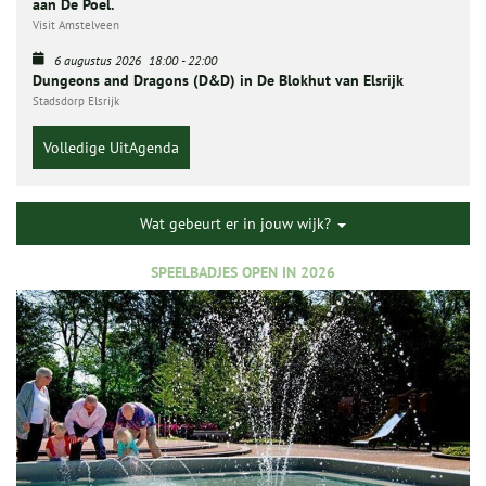
aan De Poel.
Visit Amstelveen
6 augustus 2026
18:00
-
22:00
Dungeons and Dragons (D&D) in De Blokhut van Elsrijk
Stadsdorp Elsrijk
Volledige UitAgenda
Wat gebeurt er in jouw wijk?
SPEELBADJES OPEN IN 2026