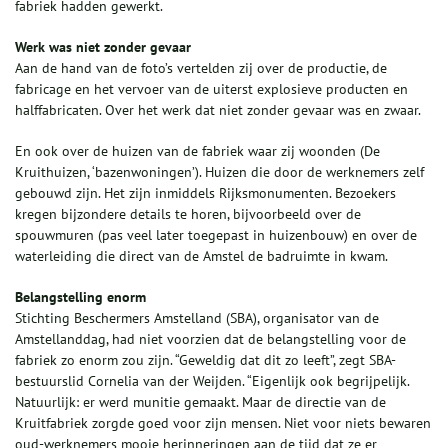
fabriek hadden gewerkt.
Werk was niet zonder gevaar
Aan de hand van de foto’s vertelden zij over de productie, de
fabricage en het vervoer van de uiterst explosieve producten en
halffabricaten. Over het werk dat niet zonder gevaar was en zwaar.
En ook over de huizen van de fabriek waar zij woonden (De
Kruithuizen, ‘bazenwoningen’). Huizen die door de werknemers zelf
gebouwd zijn. Het zijn inmiddels Rijksmonumenten. Bezoekers
kregen bijzondere details te horen, bijvoorbeeld over de
spouwmuren (pas veel later toegepast in huizenbouw) en over de
waterleiding die direct van de Amstel de badruimte in kwam.
Belangstelling enorm
Stichting Beschermers Amstelland (SBA), organisator van de
Amstellanddag, had niet voorzien dat de belangstelling voor de
fabriek zo enorm zou zijn. “Geweldig dat dit zo leeft”, zegt SBA-
bestuurslid Cornelia van der Weijden. “Eigenlijk ook begrijpelijk.
Natuurlijk: er werd munitie gemaakt. Maar de directie van de
Kruitfabriek zorgde goed voor zijn mensen. Niet voor niets bewaren
oud-werknemers mooie herinneringen aan de tijd dat ze er