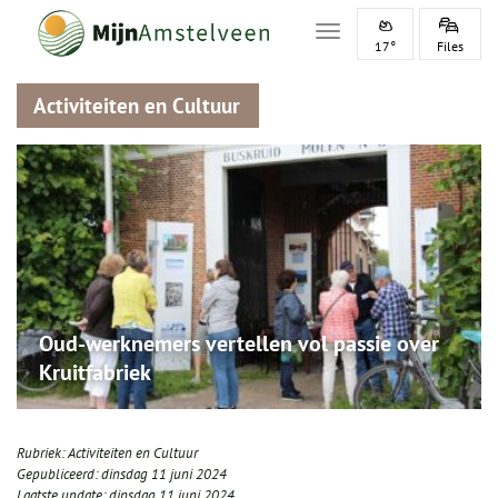
Toggle navigation
17°
Files
Activiteiten en Cultuur
Oud-werknemers vertellen vol passie over
Kruitfabriek
Rubriek:
Activiteiten en Cultuur
Gepubliceerd:
dinsdag 11 juni 2024
Laatste update:
dinsdag 11 juni 2024