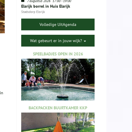
7 augustus 2026
17:00
-
19:00
Elsrijk borrel in Huis Elsrijk
Stadsdorp Elsrijk
Volledige UitAgenda
Wat gebeurt er in jouw wijk?
SPEELBADJES OPEN IN 2026
in
BACKPACKEN BUURTKAMER KKP