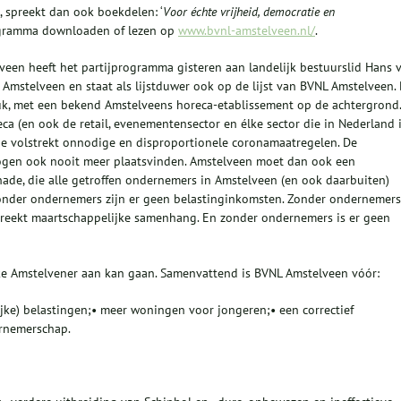
 spreekt dan ook boekdelen: ‘
Voor échte
vrijheid, democratie en
rogramma downloaden of lezen op
www.bvnl-amstelveen.nl/
.
veen heeft het partijprogramma gisteren aan landelijk bestuurslid Hans 
 Amstelveen en staat als lijstduwer ook op de lijst van BVNL Amstelveen.
k, met een bekend Amstelveens horeca-etablissement op de achtergrond.
a (en ook de retail, evenementensector en élke sector die in Nederland 
 de volstrekt onnodige en disproportionele coronamaatregelen. De
gen ook nooit meer plaatsvinden. Amstelveen moet dan ook een
ade, die alle getroffen ondernemers in Amstelveen (en ook daarbuiten)
onder ondernemers zijn er geen belastinginkomsten. Zonder ondernemers
reekt maartschappelijke samenhang. En zonder ondernemers is er geen
e Amstelvener aan kan gaan. Samenvattend is BVNL Amstelveen vóór:
ijke) belastingen;• meer woningen voor jongeren;• een correctief
ernemerschap.