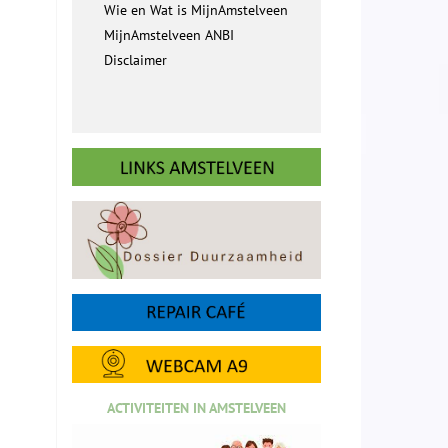
Wie en Wat is MijnAmstelveen
MijnAmstelveen ANBI
Disclaimer
ACTIVITEITEN IN AMSTELVEEN