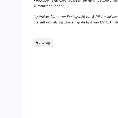
• lockdowns en coronapassen, nu en in de toekomst;
klimaatregelingen.
Lijsttrekker Yaron van Koningsveld van BVNL Amstelvee
die zelf ook als lijstduwer op de lijst van BVNL Amst
Ga terug