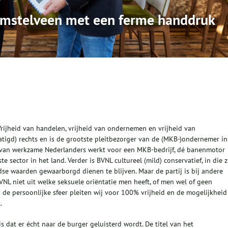
mstelveen met een ferme handdruk
 ‘Vrijheid van handelen, vrijheid van ondernemen en vrijheid van
atigd) rechts en is de grootste pleitbezorger van de (MKB-)ondernemer in
3 van werkzame Nederlanders werkt voor een MKB-bedrijf, dé banenmotor
e sector in het land. Verder is BVNL cultureel (mild) conservatief, in die z
se waarden gewaarborgd dienen te blijven. Maar de partij is bij andere
BVNL niet uit welke seksuele oriëntatie men heeft, of men wel of geen
 de persoonlijke sfeer pleiten wij voor 100% vrijheid en de mogelijkheid
.
is dat er écht naar de burger geluisterd wordt. De titel van het