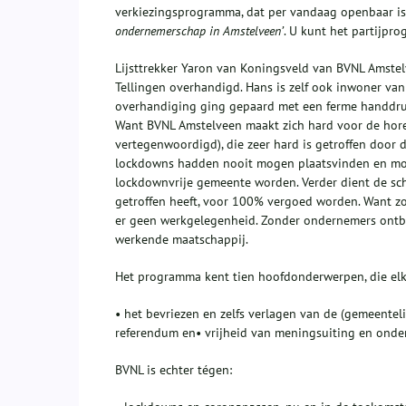
verkiezingsprogramma, dat per vandaag openbaar is,
ondernemerschap in Amstelveen’
. U kunt het partijp
Lijsttrekker Yaron van Koningsveld van BVNL Amstel
Tellingen overhandigd. Hans is zelf ook inwoner van
overhandiging ging gepaard met een ferme handdru
Want BVNL Amstelveen maakt zich hard voor de horec
vertegenwoordigd), die zeer hard is getroffen door
lockdowns hadden nooit mogen plaatsvinden en mo
lockdownvrije gemeente worden. Verder dient de sch
getroffen heeft, voor 100% vergoed worden. Want z
er geen werkgelegenheid. Zonder ondernemers ontb
werkende maatschappij.
Het programma kent tien hoofdonderwerpen, die elk
• het bevriezen en zelfs verlagen van de (gemeentel
referendum en• vrijheid van meningsuiting en ond
BVNL is echter tégen: