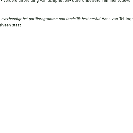
• verdere uitbreiding van Schiphol en• dure, onbewezen en ineffectieve
n overha
ndigt het partijprogramma aan landelijk
bestuurslid
Hans van Tellinge
elveen staat