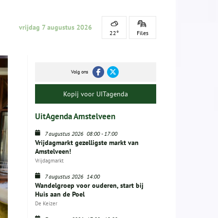
vrijdag 7 augustus 2026
22°
Files
Volg ons
Kopij voor UITagenda
UitAgenda Amstelveen
7 augustus 2026
08:00
-
17:00
Vrijdagmarkt gezelligste markt van
Amstelveen!
Vrijdagmarkt
7 augustus 2026
14:00
Wandelgroep voor ouderen, start bij
Huis aan de Poel
De Keizer