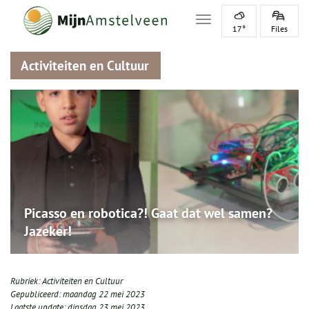
Toggle navigation
17°
Files
Activiteiten en Cultuur
Picasso en robotica?! Gaat dat wel samen?
Jazeker!
Rubriek:
Activiteiten en Cultuur
Gepubliceerd:
maandag 22 mei 2023
Laatste update:
dinsdag 23 mei 2023