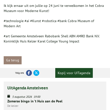
Ik kijk ernaar uit om jullie op 24 juni te verwelkomen in het Cobra
Museum voor Moderne Kunst!
#technologie #ai #Kunst #robotica #bank Cobra Museum of
Modern Art
#art Gemeente Amstelveen Rabobank Shell ABN AMRO Bank N.V.
Koninklijk Huis Keizer Karel College Young Impact
Ga terug
Kopij voor UITagenda
Volg ons
UitAgenda Amstelveen
5 augustus 2026
19:00
Zomerse bingo in ’t Huis aan de Poel
De keizer