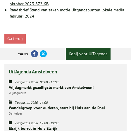
oktober 2023
872 KB
Raadsbrief Stand van zaken motie Uitgangspunten lokale media
februari 2024
Ga terug
Kopij voor UITagenda
Volg ons
UitAgenda Amstelveen
7 augustus 2026
08:00
-
17:00
Vrijdagmarkt gezelligste markt van Amstelveen!
Vrijdagmarkt
7 augustus 2026
14:00
Wandelgroep voor ouderen, start bij Huis aan de Poel
De Keizer
7 augustus 2026
17:00
-
19:00
Elsrijk borrel in Huis Elsrijk