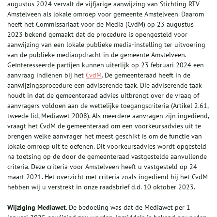
augustus 2024 vervalt de vijfjarige aanwijzing van Stichting RTV
Amstelveen als lokale omroep voor gemeente Amstelveen. Daarom
heeft het Commissariaat voor de Media (CvdM) op 23 augustus
2023 bekend gemaakt dat de procedure is opengesteld voor
aanwijzing van een lokale publieke media-instelling ter uitvoering
van de publieke mediaopdracht in de gemeente Amstelveen.
Geïnteresseerde partijen kunnen uiterlijk op 23 februari 2024 een
aanvraag indienen bij het
CvdM
. De gemeenteraad heeft in de
aanwijzingsprocedure een adviserende taak. Die adviserende taak
houdt in dat de gemeenteraad advies uitbrengt over de vraag of
aanvragers voldoen aan de wettelijke toegangscriteria (Artikel 2.61,
tweede lid, Mediawet 2008). Als meerdere aanvragen zijn ingediend,
vraagt het CvdM de gemeenteraad om een voorkeursadvies uit te
brengen welke aanvrager het meest geschikt is om de functie van
lokale omroep uit te oefenen. Dit voorkeursadvies wordt opgesteld
na toetsing op de door de gemeenteraad vastgestelde aanvullende
criteria. Deze criteria voor Amstelveen heeft u vastgesteld op 24
maart 2021. Het overzicht met criteria zoals ingediend bij het CvdM
hebben wij u verstrekt in onze raadsbrief d.d. 10 oktober 2023.
Wijziging Mediawet.
De bedoeling was dat de Mediawet per 1