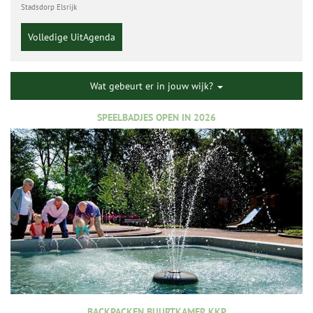
Stadsdorp Elsrijk
Volledige UitAgenda
Wat gebeurt er in jouw wijk?
SPEELBADJES OPEN IN 2026
BACKPACKEN BUURTKAMER KKP