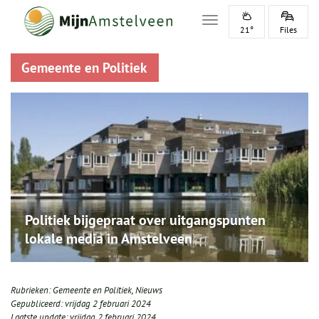
Toggle navigation
21°
Files
Gemeente en Politiek
Politiek bijgepraat over uitgangspunten
lokale media in Amstelveen
Rubrieken:
Gemeente en Politiek
,
Nieuws
Gepubliceerd:
vrijdag 2 februari 2024
Laatste update:
vrijdag 2 februari 2024