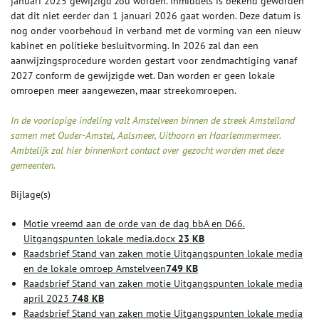
januari 2025 gewijzigd zou worden. Inmiddels is bekend geworden
dat dit niet eerder dan 1 januari 2026 gaat worden. Deze datum is
nog onder voorbehoud in verband met de vorming van een nieuw
kabinet en politieke besluitvorming. In 2026 zal dan een
aanwijzingsprocedure worden gestart voor zendmachtiging vanaf
2027 conform de gewijzigde wet. Dan worden er geen lokale
omroepen meer aangewezen, maar streekomroepen.
In de voorlopige indeling valt Amstelveen binnen de streek Amstelland
samen met Ouder-Amstel, Aalsmeer, Uithoorn en Haarlemmermeer.
Ambtelijk zal hier binnenkort contact over gezocht worden met deze
gemeenten.
Bijlage(s)
Motie vreemd aan de orde van de dag bbA en D66.
Uitgangspunten lokale media.docx
23 KB
Raadsbrief Stand van zaken motie Uitgangspunten lokale media
en de lokale omroep Amstelveen
749 KB
Raadsbrief Stand van zaken motie Uitgangspunten lokale media
april 2023
748 KB
Raadsbrief Stand van zaken motie Uitgangspunten lokale media