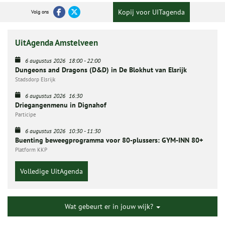
Kopij voor UITagenda
Volg ons
UitAgenda Amstelveen
6 augustus 2026
18:00
-
22:00
Dungeons and Dragons (D&D) in De Blokhut van Elsrijk
Stadsdorp Elsrijk
6 augustus 2026
16:30
Driegangenmenu in Dignahof
Participe
6 augustus 2026
10:30
-
11:30
Buenting beweegprogramma voor 80-plussers: GYM-INN 80+
Platform KKP
Volledige UitAgenda
Wat gebeurt er in jouw wijk?