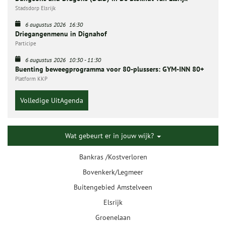
Stadsdorp Elsrijk
6 augustus 2026
16:30
Driegangenmenu in Dignahof
Participe
6 augustus 2026
10:30
-
11:30
Buenting beweegprogramma voor 80-plussers: GYM-INN 80+
Platform KKP
Volledige UitAgenda
Wat gebeurt er in jouw wijk?
Bankras /Kostverloren
Bovenkerk/Legmeer
Buitengebied Amstelveen
Elsrijk
Groenelaan