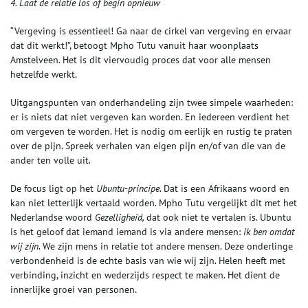
4. Laat de relatie los of begin opnieuw
“Vergeving is essentieel! Ga naar de cirkel van vergeving en ervaar
dat dit werkt!”, betoogt Mpho Tutu vanuit haar woonplaats
Amstelveen. Het is dit viervoudig proces dat voor alle mensen
hetzelfde werkt.
Uitgangspunten van onderhandeling zijn twee simpele waarheden:
er is niets dat niet vergeven kan worden. En iedereen verdient het
om vergeven te worden. Het is nodig om eerlijk en rustig te praten
over de pijn. Spreek verhalen van eigen pijn en/of van die van de
ander ten volle uit.
De focus ligt op het
Ubuntu-principe.
Dat is een Afrikaans woord en
kan niet letterlijk vertaald worden. Mpho Tutu vergelijkt dit met het
Nederlandse woord
Gezelligheid,
dat ook niet te vertalen is. Ubuntu
is het geloof dat iemand iemand is via andere mensen:
ik ben omdat
wij zijn
. We zijn mens in relatie tot andere mensen. Deze onderlinge
verbondenheid is de echte basis van wie wij zijn. Helen heeft met
verbinding, inzicht en wederzijds respect te maken. Het dient de
innerlijke groei van personen.