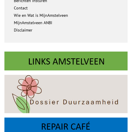
Berichten insturen
Contact
Wie en Wat is MijnAmstelveen
MijnAmstelveen ANBI
Disclaimer