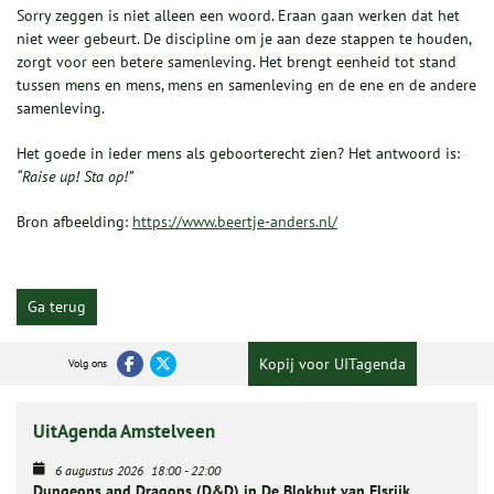
Sorry zeggen is niet alleen een woord. Eraan gaan werken dat het
niet weer gebeurt. De discipline om je aan deze stappen te houden,
zorgt voor een betere samenleving. Het brengt eenheid tot stand
tussen mens en mens, mens en samenleving en de ene en de andere
samenleving.
Het goede in ieder mens als geboorterecht zien? Het antwoord is:
“Raise up! Sta op!”
Bron afbeelding:
https://www.beertje-anders.nl/
Ga terug
Kopij voor UITagenda
Volg ons
UitAgenda Amstelveen
6 augustus 2026
18:00
-
22:00
Dungeons and Dragons (D&D) in De Blokhut van Elsrijk