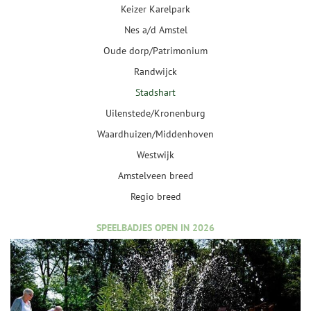
Keizer Karelpark
Nes a/d Amstel
Oude dorp/Patrimonium
Randwijck
Stadshart
Uilenstede/Kronenburg
Waardhuizen/Middenhoven
Westwijk
Amstelveen breed
Regio breed
SPEELBADJES OPEN IN 2026