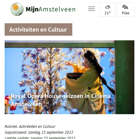
Toggle navigation
21°
Files
Activiteiten en Cultuur
Royal Opera House-seizoen in Cinema
Amstelveen
Rubriek:
Activiteiten en Cultuur
Gepubliceerd:
zondag 25 september 2022
Laatste update:
zondag 25 september 2022