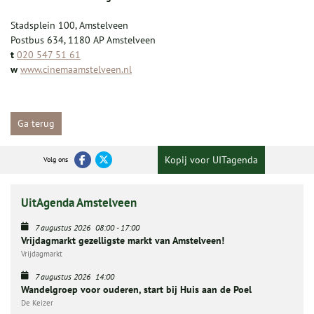
Stadsplein 100, Amstelveen
Postbus 634, 1180 AP Amstelveen
t
020 547 51 61
w
www.cinemaamstelveen.nl
Ga terug
Kopij voor UITagenda
Volg ons
UitAgenda Amstelveen
7 augustus 2026
08:00
-
17:00
Vrijdagmarkt gezelligste markt van Amstelveen!
Vrijdagmarkt
7 augustus 2026
14:00
Wandelgroep voor ouderen, start bij Huis aan de Poel
De Keizer