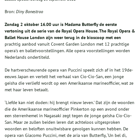
Bron:
Diny Bonestroo
Zondag 2 oktober 16.00 uur is Madama Butterfly de eerste
vertoning uit de serie van de Royal Opera House.
The Royal Opera &
Ballet House London zijn weer terug in de bioscoop met een
prachtig aanbod vanuit Covent Garden London met 12 prachtige
opera’s en balletvoorstellingen. Alle opera voorstellingen worden
Nederlands ondertiteld.
De hartverscheurende opera van Puccini speelt zich af in het 19de-
eeuws Japan en vertelt het verhaal van Cio-Cio-San, een jonge
geisha die verliefd wordt op een Amerikaanse marineofficier, wat ze
met haar leven betaalt.
‘Liefde kan niet doden: hij brengt nieuw leven.’ Dat zijn de woorden
die de Amerikaanse marineofficier Pinkerton op een avond onder
een sterrenhemel in Nagasaki zegt tegen de jonge geisha Cio-Cio-
San. Maar ze zullen beiden leren dat achteloos uitgesproken
woorden en beloften onuitwisbare gevolgen kunnen hebben. De
opera van Giacomo Puccini, met de aria van Butterfly, ‘Un bel dì,