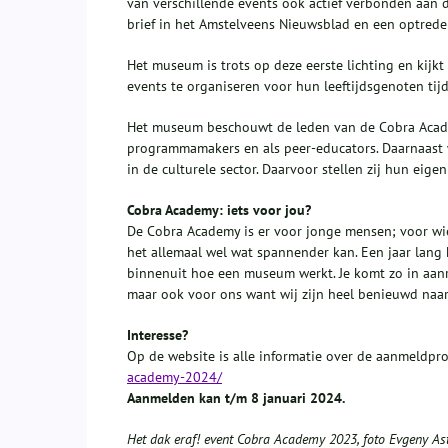
van verschillende events ook actief verbonden aa
brief in het Amstelveens Nieuwsblad en een optrede
Het museum is trots op deze eerste lichting en kijk
events te organiseren voor hun leeftijdsgenoten tij
Het museum beschouwt de leden van de Cobra Academ
programmamakers en als peer-educators. Daarnaast
in de culturele sector. Daarvoor stellen zij hun eige
Cobra Academy: iets voor jou?
De Cobra Academy is er voor jonge mensen; voor wie
het allemaal wel wat spannender kan. Een jaar lang
binnenuit hoe een museum werkt. Je komt zo in aanr
maar ook voor ons want wij zijn heel benieuwd na
Interesse?
Op de website is alle informatie over de aanmeldpr
academy-2024/
Aanmelden kan t/m 8 januari 2024.
Het dak eraf! event Cobra Academy 2023, foto Evgeny As