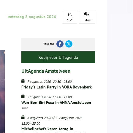
zaterdag 8 augustus 2026
13°
Files
Volg ons
Kopij voor UITagenda
UitAgenda Amstelveen
7 augustus 2026
20:30
-
23:00
Friday's Latin Party in VOKA Bovenkerk
7 augustus 2026
15:00
-
23:00
Wan Bon Biri Fesa In ANNA Amstelveen
Anna
t/m
8 augustus 2026
9 augustus 2026
12:00
-
23:00
Michelinchefs keren terug in