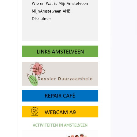
Wie en Wat is MijnAmstelveen
MijnAmstelveen ANBI
Disclaimer
ACTIVITEITEN IN AMSTELVEEN