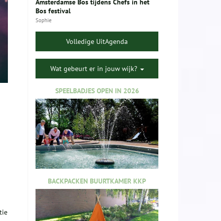
Amsterdamse Bos tijdens Chefs in het
Bos festival
Sophie
Volledige UitAgenda
Wat gebeurt er in jouw wijk?
SPEELBADJES OPEN IN 2026
BACKPACKEN BUURTKAMER KKP
tie