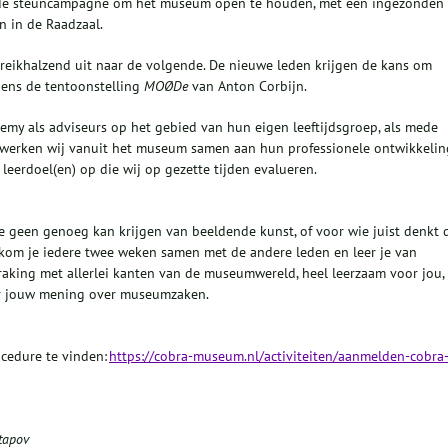
n de steuncampagne om het museum open te houden, met een ingezonden
n in de Raadzaal.
t reikhalzend uit naar de volgende. De nieuwe leden krijgen de kans om
dens de tentoonstelling
MOØDe
van Anton Corbijn.
y als adviseurs op het gebied van hun eigen leeftijdsgroep, als mede
 werken wij vanuit het museum samen aan hun professionele ontwikkelin
n leerdoel(en) op die wij op gezette tijden evalueren.
 geen genoeg kan krijgen van beeldende kunst, of voor wie juist denkt 
 kom je iedere twee weken samen met de andere leden en leer je van
aking met allerlei kanten van de museumwereld, heel leerzaam voor jou,
ar jouw mening over museumzaken.
ocedure te vinden:
https://cobra-museum.nl/activiteiten/aanmelden-cobra
tapov