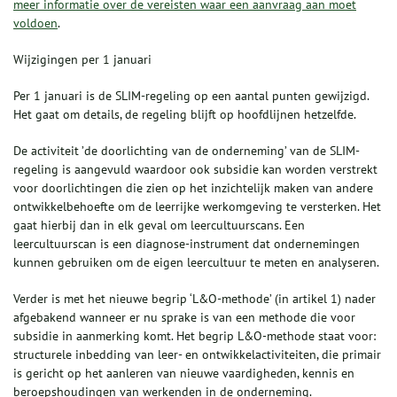
meer informatie over de vereisten waar een aanvraag aan moet
voldoen
.
Wijzigingen per 1 januari
Per 1 januari is de SLIM-regeling op een aantal punten gewijzigd.
Het gaat om details, de regeling blijft op hoofdlijnen hetzelfde.
De activiteit ’de doorlichting van de onderneming’ van de SLIM-
regeling is aangevuld waardoor ook subsidie kan worden verstrekt
voor doorlichtingen die zien op het inzichtelijk maken van andere
ontwikkelbehoefte om de leerrijke werkomgeving te versterken. Het
gaat hierbij dan in elk geval om leercultuurscans. Een
leercultuurscan is een diagnose-instrument dat ondernemingen
kunnen gebruiken om de eigen leercultuur te meten en analyseren.
Verder is met het nieuwe begrip ‘L&O-methode’ (in artikel 1) nader
afgebakend wanneer er nu sprake is van een methode die voor
subsidie in aanmerking komt. Het begrip L&O-methode staat voor:
structurele inbedding van leer- en ontwikkelactiviteiten, die primair
is gericht op het aanleren van nieuwe vaardigheden, kennis en
beroepshoudingen van werkenden in de onderneming.