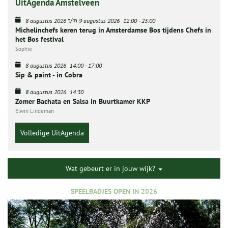
UitAgenda Amstelveen
t/m
8 augustus 2026
9 augustus 2026
12:00
-
23:00
Michelinchefs keren terug in Amsterdamse Bos tijdens Chefs in
het Bos festival
Sophie
8 augustus 2026
14:00
-
17:00
Sip & paint - in Cobra
8 augustus 2026
14:30
Zomer Bachata en Salsa in Buurtkamer KKP
Elwin Lindeman
Volledige UitAgenda
Wat gebeurt er in jouw wijk?
SPEELBADJES OPEN IN 2026