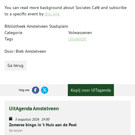
You can read more background about Socrates Café and subscribe
to a specific event by
this link
Bibliotheek Amstelveen Stadsplein
Categorie
Volwassenen
Tags
Uitgelicht
Door: Bieb Amstelveen
Ga terug
Kopij voor UITagenda
Volg ons
UitAgenda Amstelveen
5 augustus 2026
19:00
Zomerse bingo in ’t Huis aan de Poel
De keizer