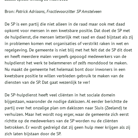
Bron:
Patrick Adriaans, Fractievoorzitter SP Amstelveen
De SP is een partij die niet alleen in de raad maar ook met daad
opkomt voor mensen in een kwetsbare positie. Dat doet de SP met
de hulpdienst, die mensen letterlijk met raad en daad bijstaat als zij
in problemen komen met organisaties of verstrikt raken in wet en
regelgeving. De gemeente is niet blij met het feit dat de SP dit doet
en heeft meerdere malen vergeefs gepoogd medewerkers van de
hulpdienst het werk te belemmeren of zelfs monddood te maken.
Nu maakt de gemeente het helemaal bont door inwoners in een
kwetsbare positie te willen verbieden gebruik te maken van de
diensten van de SP. Dat gaat wezenlijk te ver!
De SP-hulpdienst heeft veel cliënten in het sociale domein
bijgestaan, waaronder de nodige daklozen. Al eerder berichtte de
partij over het onzalige plan om daklozen naar Sluis (Zeeland) te
verhuizen. Maar het wordt nog erger, waar de gemeente zich eerst
richtte op de medewerkers van de SP worden nu de cliënten
betrokken. Er wordt gedreigd dat zij geen hulp meer krijgen als zij
zich laten bijstaan door de SP.