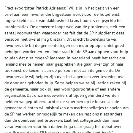
Fractievoorzitter Patrick Adriaans: “Wij zijn in het bezit van een
brief aan een inwoner die bijgestaan wordt door de hulpdienst.
Ingewikkelde zaak van dakloosheid i.c.m. trauma’s en psychische
problematiek. De gemeente loopt weg van de problemen, stelt een
aantal voorwaarden waaronder het feit dat de SP-hulpdienst deze
persoon niet overal mag bijstaan. Dit is echt kilometers te ver,
inwoners die bij de gemeente tegen een muur oplopen, niet goed
geholpen worden en ten einde raad bij de SP aankloppen voor hulp
zouden dat niet mogen? Iedereen in Nederland heeft het recht om
iemand mee te nemen naar gesprekken die gaan over zijn of haar
toekomst, de keuze is aan de persoon niet aan de gemeente. De
inwoners die wij helpen zijn over het algemeen zeer tevreden over
de door ons geboden hulp. Soms helpen we ze bij lastige zaken bij
de gemeente, maar ook bij een woningcorporatie of een andere
organisatie. Dat onze medewerkers al tijden gehinderd worden
hebben we geprobeerd achter de schermen op te lossen, als de
gemeente cliënten wil misbruiken om machtsspelletjes te spelen om
de SP het werken onmogelijk te maken dan rest ons niets anders
dan de openbaarheid te zoeken. Laat het college zich dan maar
verantwoorden voor hun daden. Ik ga daar graag het debat over
aan, ik weet dat de SP het morele gelijk aan zijn kant heeft.”