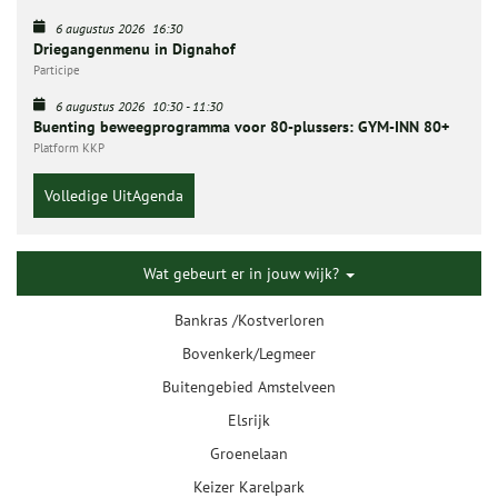
6 augustus 2026
16:30
Driegangenmenu in Dignahof
Participe
6 augustus 2026
10:30
-
11:30
Buenting beweegprogramma voor 80-plussers: GYM-INN 80+
Platform KKP
Volledige UitAgenda
Wat gebeurt er in jouw wijk?
Bankras /Kostverloren
Bovenkerk/Legmeer
Buitengebied Amstelveen
Elsrijk
Groenelaan
Keizer Karelpark