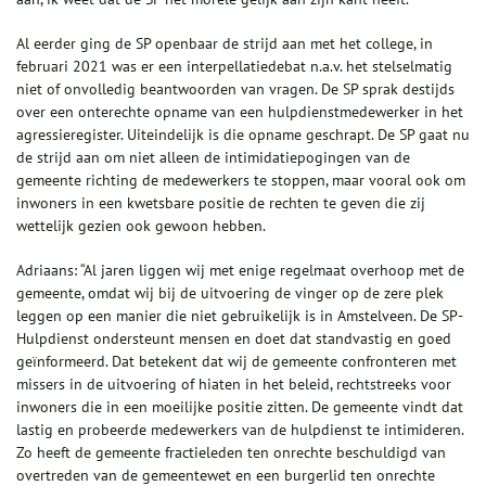
Al eerder ging de SP openbaar de strijd aan met het college, in
februari 2021 was er een interpellatiedebat n.a.v. het stelselmatig
niet of onvolledig beantwoorden van vragen. De SP sprak destijds
over een onterechte opname van een hulpdienstmedewerker in het
agressieregister. Uiteindelijk is die opname geschrapt. De SP gaat nu
de strijd aan om niet alleen de intimidatiepogingen van de
gemeente richting de medewerkers te stoppen, maar vooral ook om
inwoners in een kwetsbare positie de rechten te geven die zij
wettelijk gezien ook gewoon hebben.
Adriaans: “Al jaren liggen wij met enige regelmaat overhoop met de
gemeente, omdat wij bij de uitvoering de vinger op de zere plek
leggen op een manier die niet gebruikelijk is in Amstelveen. De SP-
Hulpdienst ondersteunt mensen en doet dat standvastig en goed
geïnformeerd. Dat betekent dat wij de gemeente confronteren met
missers in de uitvoering of hiaten in het beleid, rechtstreeks voor
inwoners die in een moeilijke positie zitten. De gemeente vindt dat
lastig en probeerde medewerkers van de hulpdienst te intimideren.
Zo heeft de gemeente fractieleden ten onrechte beschuldigd van
overtreden van de gemeentewet en een burgerlid ten onrechte