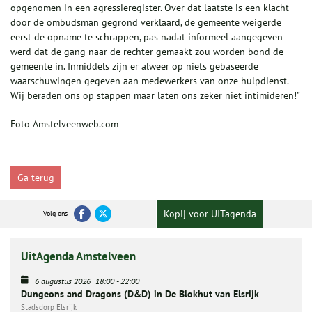
opgenomen in een agressieregister. Over dat laatste is een klacht
door de ombudsman gegrond verklaard, de gemeente weigerde
eerst de opname te schrappen, pas nadat informeel aangegeven
werd dat de gang naar de rechter gemaakt zou worden bond de
gemeente in. Inmiddels zijn er alweer op niets gebaseerde
waarschuwingen gegeven aan medewerkers van onze hulpdienst.
Wij beraden ons op stappen maar laten ons zeker niet intimideren!”
Foto Amstelveenweb.com
Ga terug
Kopij voor UITagenda
Volg ons
UitAgenda Amstelveen
6 augustus 2026
18:00
-
22:00
Dungeons and Dragons (D&D) in De Blokhut van Elsrijk
Stadsdorp Elsrijk