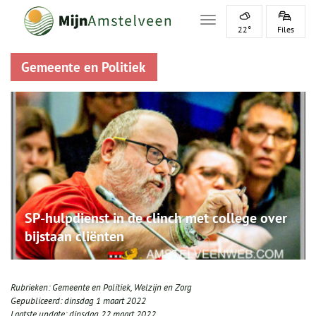
Toggle navigation
22°
Files
Gemeente en Politiek
SP-hulpdienst in de clinch met college over
bijstaan cliënten
Rubrieken:
Gemeente en Politiek
,
Welzijn en Zorg
Gepubliceerd:
dinsdag 1 maart 2022
Laatste update:
dinsdag 22 maart 2022