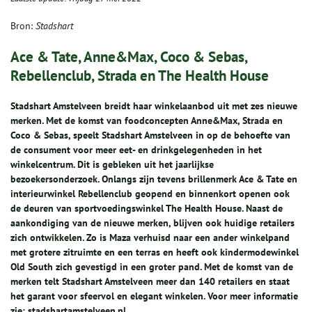
Bron:
Stadshart
Ace & Tate, Anne&Max, Coco & Sebas,
Rebellenclub, Strada en The Health House
Stadshart Amstelveen breidt haar winkelaanbod uit met zes nieuwe
merken. Met de komst van foodconcepten Anne&Max, Strada en
Coco & Sebas, speelt Stadshart Amstelveen in op de behoefte van
de consument voor meer eet- en drinkgelegenheden in het
winkelcentrum. Dit is gebleken uit het jaarlijkse
bezoekersonderzoek. Onlangs zijn tevens brillenmerk Ace & Tate en
interieurwinkel Rebellenclub geopend en binnenkort openen ook
de deuren van sportvoedingswinkel The Health House. Naast de
aankondiging van de nieuwe merken, blijven ook huidige retailers
zich ontwikkelen. Zo is Maza verhuisd naar een ander winkelpand
met grotere zitruimte en een terras en heeft ook kindermodewinkel
Old South zich gevestigd in een groter pand. Met de komst van de
merken telt Stadshart Amstelveen meer dan 140 retailers en staat
het garant voor sfeervol en elegant winkelen. Voor meer informatie
zie: stadshartamstelveen.nl