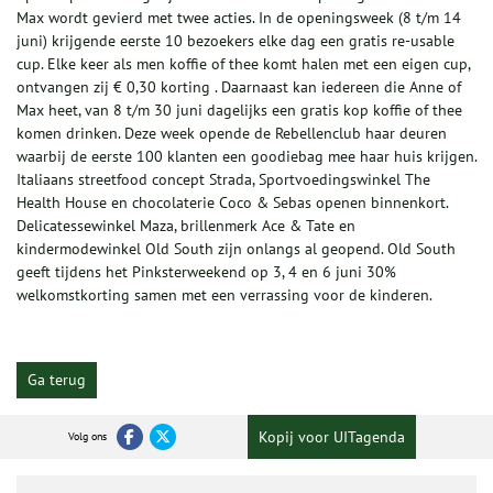
Max wordt gevierd met twee acties. In de openingsweek (8 t/m 14
juni) krijgende eerste 10 bezoekers elke dag een gratis re-usable
cup. Elke keer als men koffie of thee komt halen met een eigen cup,
ontvangen zij € 0,30 korting . Daarnaast kan iedereen die Anne of
Max heet, van 8 t/m 30 juni dagelijks een gratis kop koffie of thee
komen drinken. Deze week opende de Rebellenclub haar deuren
waarbij de eerste 100 klanten een goodiebag mee haar huis krijgen.
Italiaans streetfood concept Strada, Sportvoedingswinkel The
Health House en chocolaterie Coco & Sebas openen binnenkort.
Delicatessewinkel Maza, brillenmerk Ace & Tate en
kindermodewinkel Old South zijn onlangs al geopend. Old South
geeft tijdens het Pinksterweekend op 3, 4 en 6 juni 30%
welkomstkorting samen met een verrassing voor de kinderen.
Ga terug
Kopij voor UITagenda
Volg ons