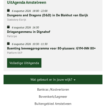
UitAgenda Amstelveen
6 augustus 2026
18:00
-
22:00
Dungeons and Dragons (D&D) in De Blokhut van Elsrijk
Stadsdorp Elsrijk
6 augustus 2026
16:30
Driegangenmenu in Dignahof
Participe
6 augustus 2026
10:30
-
11:30
Buenting beweegprogramma voor 80-plussers: GYM-INN 80+
Platform KKP
Volledige UitAgenda
Wat gebeurt er in jouw wijk?
Bankras /Kostverloren
Bovenkerk/Legmeer
Buitengebied Amstelveen