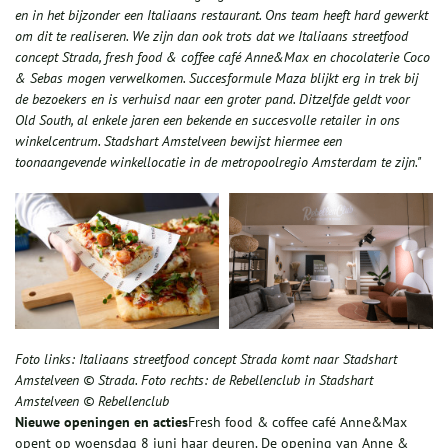
en in het bijzonder een Italiaans restaurant. Ons team heeft hard gewerkt
om dit te realiseren. We zijn dan ook trots dat we Italiaans streetfood
concept Strada, fresh food & coffee café Anne&Max en chocolaterie Coco
& Sebas mogen verwelkomen. Succesformule Maza blijkt erg in trek bij
de bezoekers en is verhuisd naar een groter pand. Ditzelfde geldt voor
Old South, al enkele jaren een bekende en succesvolle retailer in ons
winkelcentrum. Stadshart Amstelveen bewijst hiermee een
toonaangevende winkellocatie in de metropoolregio Amsterdam te zijn."
Foto links: Italiaans streetfood concept Strada komt naar Stadshart
Amstelveen © Strada. Foto rechts: de Rebellenclub in Stadshart
Amstelveen © Rebellenclub
Nieuwe openingen en acties
Fresh food & coffee café Anne&Max
opent op woensdag 8 juni haar deuren. De opening van Anne &