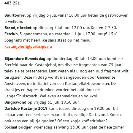
403 251
Buurtborrel
op vrijdag 3 juli, vanaf 16.00 uur heten de gastvrouwen
u welkom.
Broodje kroket
op dinsdag 7 juli om 12.00 uur. Kosten € 2,50.
Eetclub
, 3-gangenmenu, op zaterdag 11 juli, 17.00 uur (€ 15,=).
Spaghetti met heerlijke saus staat op het menu.
kastanjehof@participe.nu
Bijzondere filmmiddag
op donderdag 30 juli, 14.00 uur: komt Lex
Sterfeld naar de Kastanjehof, om diverse fragmenten van 75 jaar
televisie te presenteren. Laat weten als u nog een oud fragment wilt
terugzien. Deze middag wordt u aangeboden door Gemeente
Amstelveen, op initiatief van een Kastanjeflat-bewoonster. De
drankjes en hapjes dranken worden betaald door de
LangerThuiscoach! Wel even aanmelden en vol=vol!
Bingoavond
op vrijdag 31 juli, 19.30 uur.
Dartclub Kastanje 2019
komt iedere dinsdag om 19.00 uur bij
elkaar voor een serieuze, maar altijd gezellige Dartavond. Komt u
ook eens een pijltje gooien? Of een kopje koffiedrinken?
Sociaal bridgen
woensdag aanvang 13.00 uur, gaat de hele zomer