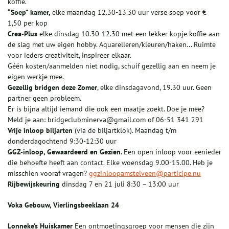
koffie.
“Soep” kamer,
elke maandag 12.30-13.30 uur verse soep voor €
1,50 per kop
Crea-Plus
elke dinsdag 10.30-12.30 met een lekker kopje koffie aan
de slag met uw eigen hobby. Aquarelleren/kleuren/haken... Ruimte
voor ieders creativiteit, inspireer elkaar.
Géén kosten/aanmelden niet nodig, schuif gezellig aan en neem je
eigen werkje mee.
Gezellig bridgen deze Zomer
, elke dinsdagavond, 19.30 uur. Geen
partner geen probleem.
Er is bijna altijd iemand die ook een maatje zoekt. Doe je mee?
Meld je aan: bridgeclubminerva@gmail.com of 06-51 341 291
Vrije inloop biljarten
(via de biljartklok). Maandag t/m
donderdagochtend 9:30-12:30 uur
GGZ-inloop, Gewaardeerd en Gezien.
Een open inloop voor eenieder
die behoefte heeft aan contact. Elke woensdag 9.00-15.00. Heb je
misschien vooraf vragen?
ggzinloopamstelveen@participe.nu
Rijbewijskeuring
dinsdag 7 en 21 juli 8:30 – 13:00 uur
Voka Gebouw, Vierlingsbeeklaan 24
Lonneke’s Huiskamer
Een ontmoetingsgroep voor mensen die zijn