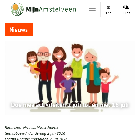
Toggle navigation
13°
Files
Nieuws
Doe mee activiteiten 2 juli tot en met 16 juli
Rubrieken:
Nieuws
,
Maatschappij
Gepubliceerd:
donderdag 2 juli 2026
Laatste update:
donderdag 2 juli 2026