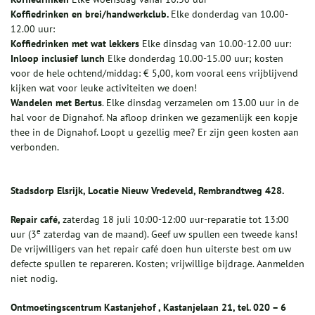
Koffiedrinken en brei/handwerkclub.
Elke donderdag van 10.00-
12.00 uur:
Koffiedrinken met wat lekkers
Elke dinsdag van 10.00-12.00 uur:
I
nloop inclusief lunch
Elke donderdag 10.00-15.00 uur; kosten
voor de hele ochtend/middag: € 5,00, kom vooral eens vrijblijvend
kijken wat voor leuke activiteiten we doen!
Wandelen met Bertus
. Elke dinsdag verzamelen om 13.00 uur in de
hal voor de Dignahof. Na afloop drinken we gezamenlijk een kopje
thee in de Dignahof. Loopt u gezellig mee? Er zijn geen kosten aan
verbonden.
Stadsdorp Elsrijk, Locatie Nieuw Vredeveld, Rembrandtweg 428.
Repair café,
zaterdag 18 juli 10:00-12:00 uur-reparatie tot 13:00
e
uur (3
zaterdag van de maand). Geef uw spullen een tweede kans!
De vrijwilligers van het repair café doen hun uiterste best om uw
defecte spullen te repareren. Kosten; vrijwillige bijdrage. Aanmelden
niet nodig.
Ontmoetingscentrum Kastanjehof , Kastanjelaan 21, tel. 020 – 6