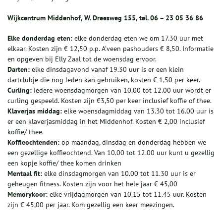
Wijkcentrum Middenhof, W. Dreesweg 155, tel. 06 – 23 05 36 86
Elke donderdag eten:
elke donderdag eten we om 17.30 uur met
elkaar. Kosten zijn € 12,50 p.p. A’veen pashouders € 8,50. Informatie
en opgeven bij Elly Zaal tot de woensdag ervoor.
Darten:
elke dinsdagavond vanaf 19.30 uur is er een klein
dartclubje die nog leden kan gebruiken, kosten € 1,50 per keer.
Curling:
iedere woensdagmorgen van 10.00 tot 12.00 uur wordt er
curling gespeeld. Kosten zijn €3,50 per keer inclusief koffie of thee.
Klaverjas middag:
elke woensdagmiddag van 13.30 tot 16.00 uur is
er een klaverjasmiddag in het Middenhof. Kosten € 2,00 inclusief
koffie/ thee.
Koffieochtenden:
op maandag, dinsdag en donderdag hebben we
een gezellige koffieochtend. Van 10.00 tot 12.00 uur kunt u gezellig
een kopje koffie/ thee komen drinken
Mentaal fit:
elke dinsdagmorgen van 10.00 tot 11.30 uur is er
geheugen fitness. Kosten zijn voor het hele jaar € 45,00
Memorykoor:
elke vrijdagmorgen van 10.15 tot 11.45 uur. Kosten
zijn € 45,00 per jaar. Kom gezellig een keer meezingen.