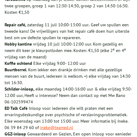
twee groepen, groep 1 van 12:30-14:30, groep 2 van 14:30-16:30.
Kosten €1,50
Repair café,
zaterdag 11 juli 10:00-13:00 uur
.
Geef uw spullen een
tweede kans! De vrijwilligers van het repair café doen hun uiterste
best om uw defecte spullen te repareren.
Hobby kantine
vrijdag 10 juli 10:00-12:00 uur. Kom gezellig en
e
e
neem dit keer je kleurpotloden mee. Kosten: €1,50 (elke 2
en 4
vrijdag van de maand)
Koffie ochtend
Elke vrijdag 9:00- 12:00 uur
Buurtborrel
. Kom lekker een drankje drinken met alle gezellige
mensen van de buurt, iedereen is welkom. =) elke vrijdag van 14:30
tot 16:30.
Schilder-inloop,
elke maandag 14:00-16:00 uur & elke vrijdag 9:30-
12:00 uur, Heeft u interesse? Neem dan contact op met Mw Bano
06-102599474
ED Talk Café
Inloop voor iedereen die wilt praten met een
ervaringsdeskundige over psychische of verslavingsproblematiek.
Elke woensdag van 13:00 tot 15:00 uur. Meer informatie bij Ineke.
06 39 84 29 60 of
ineke@teamed.nl
GGZ-inloop
Gewaardeerd en Gezien, Een open inloop voor eenieder