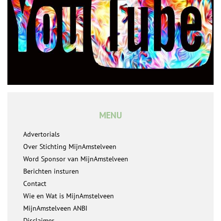
MENU
Advertorials
Over Stichting MijnAmstelveen
Word Sponsor van MijnAmstelveen
Berichten insturen
Contact
Wie en Wat is MijnAmstelveen
MijnAmstelveen ANBI
Disclaimer