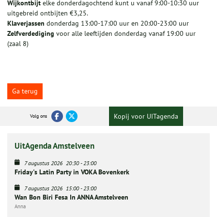
Wijkontbijt
elke donderdagochtend kunt u vanaf 9:00-10:30 uur
uitgebreid ontbijten €3,25.
Klaverjassen
donderdag 13:00-17:00 uur en 20:00-23:00 uur
Zelfverdediging
voor alle leeftijden donderdag vanaf 19:00 uur
(zaal 8)
Ga terug
Kopij voor UITagenda
Volg ons
UitAgenda Amstelveen
7 augustus 2026
20:30
-
23:00
Friday's Latin Party in VOKA Bovenkerk
7 augustus 2026
15:00
-
23:00
Wan Bon Biri Fesa In ANNA Amstelveen
Anna