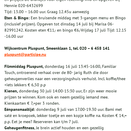
Hennie 020-6432699
Tijd: 13.00 – 16.00 uur. Graag 12.45u aanwezig
Eten & Bingo:
Een bruisende middag met 3-gangen menu en Bingo
(inclusief prijzen). Opgeven tot dinsdag 14 juli bij Marisa 06-
82991242. Kosten eten €11,- en bingo €6,-Vrijdag 17 juli Tijd: 12.15
-16.00 uur
Wijkcentrum Pluspunt, Smeenklaan 1, tel. 020 – 6 458 141
pluspunt@participe.nu
Filmmiddag Pluspunt,
donderdag 16 juli 13:45-16:00, Familiar
Touch, ontroerend verhaal over de 80- jarig Ruth die door
geheugenverlies naar een verzorgingshuis verhuist. Incl. koffie/thee
+iets lekkers € 6,50 p.p
Kienen,
donderdag 30 juli 14:00-15:30 uur, Er zijn weer mooie
prijzen te winnen. Kom ook en neem gezellig iemand mee.
Kienkaarten € 7,=per 3 ronden.
Eénpansmaaltijd:
donderdag 9 juli van 17.00-19.30 uur. Bami met
saté en kroepoek, lekker toetje en een kopje koffie na. Kosten € 14,=
p.p. Eet je mee? Reserveren kan t/m 7 juli.
Geheugenfitness
, Je brein actief houden en een gezellig