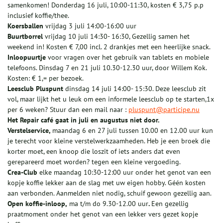
samenkomen! Donderdag 16 juli, 10:00-11:30, kosten € 3,75 p.p
inclusief koffie/thee.
Koersballen
vrijdag 3 juli 14:00-16:00 uur
Buurtborrel
vrijdag 10 juli 14:30- 16:30, Gezellig samen het
weekend in! Kosten € 7,00 incl. 2 drankjes met een heerlijke snack.
Inloopuurtje
voor vragen over het gebruik van tablets en mobiele
telefoons. Dinsdag 7 en 21 juli 10.30-12.30 uur, door Willem Kok.
Kosten: € 1,= per bezoek.
Leesclub Pluspunt
dinsdag 14 juli 14:00- 15:30. Deze leesclub zit
vol, maar lijkt het u leuk om een informele leesclub op te starten,1x
per 6 weken? Stuur dan een mail naar :
pluspunt@participe.nu
Het Repair café gaat in juli en augustus niet door.
Verstelservice,
maandag 6 en 27 juli tussen 10.00 en 12.00 uur kun
je terecht voor kleine verstelwerkzaamheden. Heb je een broek die
korter moet, een knoop die loszit of iets anders dat even
gerepareerd moet worden? tegen een kleine vergoeding.
Crea-Club
elke maandag 10:30-12:00 uur onder het genot van een
kopje koffie lekker aan de slag met uw eigen hobby. Géén kosten
aan verbonden. Aanmelden niet nodig, schuif gewoon gezellig aan.
Open koffie-inloop,
ma t/m do 9.30-12.00 uur
.
Een gezellig
praatmoment onder het genot van een lekker vers gezet kopje