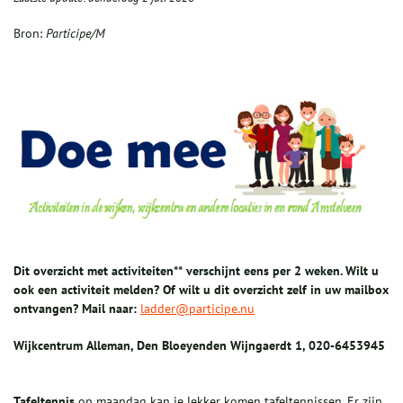
Bron:
Participe/M
Dit overzicht met activiteiten** verschijnt eens per 2 weken. Wilt u
ook een activiteit melden? Of wilt u dit overzicht zelf in uw mailbox
ontvangen? Mail naar:
ladder@participe.nu
Wijkcentrum
Alleman, Den Bloeyenden Wijngaerdt 1, 020-6453945
T
afeltennis
op maandag kan je lekker komen tafeltennissen. Er zijn