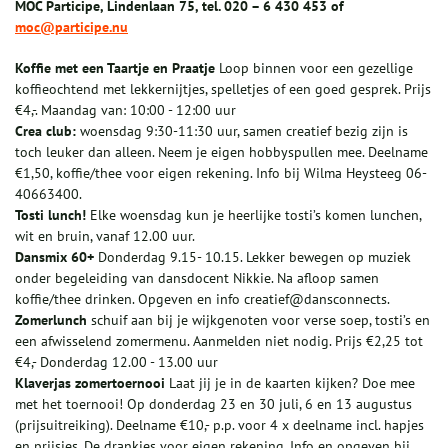
MOC Participe, Lindenlaan 75, tel. 020 – 6 430 453 of
moc@participe.nu
Koffie met een Taartje en Praatje
Loop binnen voor een gezellige
koffieochtend met lekkernijtjes, spelletjes of een goed gesprek. Prijs
€4,-. Maandag van: 10:00 - 12:00 uur
Crea club:
woensdag 9:30-11:30 uur, samen creatief bezig zijn is
toch leuker dan alleen. Neem je eigen hobbyspullen mee. Deelname
€1,50, koffie/thee voor eigen rekening. Info bij Wilma Heysteeg 06-
40663400.
Tosti lunch!
Elke woensdag kun je heerlijke tosti’s komen lunchen,
wit en bruin, vanaf 12.00 uur.
Dansmix 60+
Donderdag 9.15- 10.15. Lekker bewegen op muziek
onder begeleiding van dansdocent Nikkie. Na afloop samen
koffie/thee drinken. Opgeven en info creatief@dansconnects.
Zomerlunch
schuif aan bij je wijkgenoten voor verse soep, tosti’s en
een afwisselend zomermenu. Aanmelden niet nodig. Prijs €2,25 tot
€4,- Donderdag 12.00 - 13.00 uur
Klaverjas zomertoernooi
Laat jij je in de kaarten kijken? Doe mee
met het toernooi! Op donderdag 23 en 30 juli, 6 en 13 augustus
(prijsuitreiking). Deelname €10,- p.p. voor 4 x deelname incl. hapjes
en prijsjes. De drankjes voor eigen rekening. Info en opgeven bij