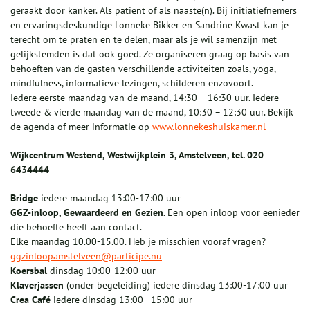
geraakt door kanker. Als patiënt of als naaste(n). Bij initiatiefnemers
en ervaringsdeskundige Lonneke Bikker en Sandrine Kwast kan je
terecht om te praten en te delen, maar als je wil samenzijn met
gelijkstemden is dat ook goed. Ze organiseren graag op basis van
behoeften van de gasten verschillende activiteiten zoals, yoga,
mindfulness, informatieve lezingen, schilderen enzovoort.
Iedere eerste maandag van de maand, 14:30 – 16:30 uur. Iedere
tweede & vierde maandag van de maand, 10:30 – 12:30 uur. Bekijk
de agenda of meer informatie op
www.lonnekeshuiskamer.nl
Wijkcentrum Westend, Westwijkplein 3, Amstelveen, tel. 020
6434444
Bridge
iedere maandag 13:00-17:00 uur
GGZ-inloop, Gewaardeerd en Gezien.
Een open inloop voor eenieder
die behoefte heeft aan contact.
Elke maandag 10.00-15.00. Heb je misschien vooraf vragen?
ggzinloopamstelveen@participe.nu
Koersbal
dinsdag 10:00-12:00 uur
Klaverjassen
(onder begeleiding) iedere dinsdag 13:00-17:00 uur
Crea Café
iedere dinsdag 13:00 - 15:00 uur