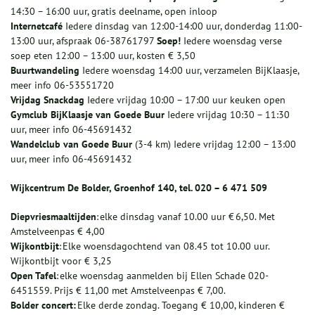
14:30 – 16:00 uur, gratis deelname, open inloop
Internetcafé
Iedere dinsdag van 12:00-14:00 uur, donderdag 11:00-
13:00 uur, afspraak 06-38761797
Soep!
Iedere woensdag verse
soep eten 12:00 – 13:00 uur, kosten € 3,50
Buurtwandeling
Iedere woensdag 14:00 uur, verzamelen BijKlaasje,
meer info 06-53551720
Vrijdag Snackdag
Iedere vrijdag 10:00 – 17:00 uur keuken open
Gymclub BijKlaasje van Goede Buur
Iedere vrijdag 10:30 – 11:30
uur, meer info 06-45691432
Wandelclub van Goede Buur
(3-4 km) Iedere vrijdag 12:00 – 13:00
uur, meer info 06-45691432
Wijkcentrum De Bolder, Groenhof 140, tel. 020 – 6 471 509
Diepvriesmaaltijden
: elke dinsdag vanaf 10.00 uur € 6,50. Met
Amstelveenpas € 4,00
Wijkontbijt
: Elke woensdagochtend van 08.45 tot 10.00 uur.
Wijkontbijt voor € 3,25
Open Tafel
: elke woensdag aanmelden bij Ellen Schade 020-
6451559. Prijs € 11,00 met Amstelveenpas € 7,00.
Bolder concert:
Elke derde zondag. Toegang € 10,00, kinderen €