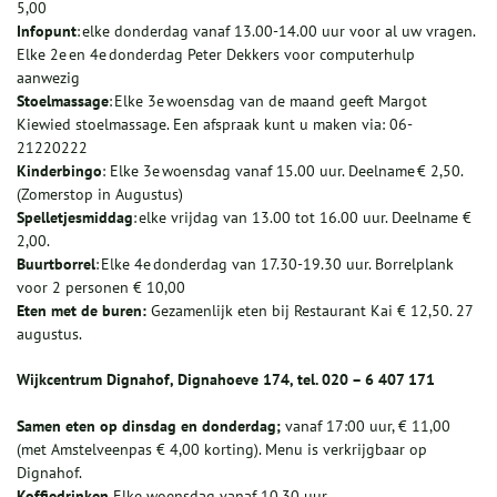
5,00
Infopunt
: elke donderdag vanaf 13.00-14.00 uur voor al uw vragen.
Elke 2e en 4e donderdag Peter Dekkers voor computerhulp
aanwezig
Stoelmassage
: Elke 3e woensdag van de maand geeft Margot
Kiewied stoelmassage. Een afspraak kunt u maken via: 06-
21220222
Kinderbingo
: Elke 3e woensdag vanaf 15.00 uur. Deelname € 2,50.
(Zomerstop in Augustus)
Spelletjesmiddag
: elke vrijdag van 13.00 tot 16.00 uur. Deelname €
2,00.
Buurtborrel
: Elke 4e donderdag van 17.30-19.30 uur. Borrelplank
voor 2 personen € 10,00
Eten met de buren:
Gezamenlijk eten bij Restaurant Kai € 12,50. 27
augustus.
Wijkcentrum Dignahof, Dignahoeve 174, tel. 020 – 6 407 171
Samen eten op dinsdag en donderdag;
vanaf 17:00 uur, € 11,00
(met Amstelveenpas € 4,00 korting). Menu is verkrijgbaar op
Dignahof.
Koffiedrinken
Elke woensdag vanaf 10.30 uur