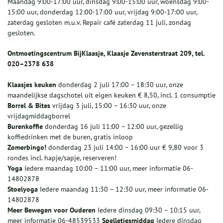
Maandag 9:00-17:00 uur, dinsdag 9:00-15:00 uur, woensdag 9:00-
15:00 uur, donderdag 12:00-17:00 uur, vrijdag 9:00-17:00 uur,
zaterdag gesloten m.u.v. Repair café zaterdag 11 juli, zondag
gesloten.
Ontmoetingscentrum BijKlaasje, Klaasje Zevensterstraat 209, tel.
020–2378 638
Klaasjes keuken
donderdag 2 juli 17:00 – 18:30 uur, onze
maandelijkse dagschotel uit eigen keuken € 8,50, incl. 1 consumptie
Borrel & Bites
vrijdag 3 juli, 15:00 – 16:30 uur, onze
vrijdagmiddagborrel
Burenkoffie
donderdag 16 juli 11:00 – 12:00 uur, gezellig
koffiedrinken met de buren, gratis inloop
Zomerbingo!
donderdag 23 juli 14:00 – 16:00 uur € 9,80 voor 3
rondes incl. hapje/sapje, reserveren!
Yoga
Iedere maandag 10:00 – 11:00 uur, meer informatie 06-
14802878
Stoelyoga
Iedere maandag 11:30 – 12:30 uur, meer informatie 06-
14802878
Meer Bewegen voor Ouderen
Iedere dinsdag 09:30 – 10:15 uur,
meer informatie 06-48539533
Spelletjesmiddag
Iedere dinsdag