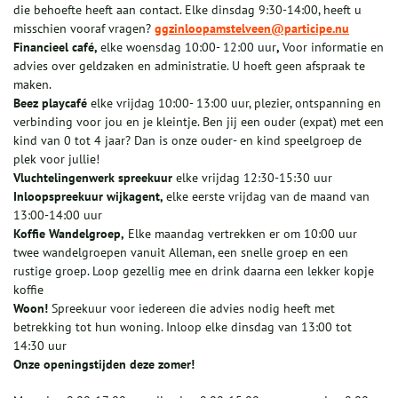
die behoefte heeft aan contact. Elke dinsdag 9:30-14:00, heeft u
misschien vooraf vragen?
ggzinloopamstelveen@participe.nu
Financieel café,
elke woensdag 10:00- 12:00 uur
,
Voor informatie en
advies over geldzaken en administratie. U hoeft geen afspraak te
maken.
Beez playcafé
elke vrijdag 10:00- 13:00 uur, plezier, ontspanning en
verbinding voor jou en je kleintje. Ben jij een ouder (expat) met een
kind van 0 tot 4 jaar? Dan is onze ouder- en kind speelgroep de
plek voor jullie!
Vluchtelingenwerk spreekuur
elke vrijdag 12:30-15:30 uur
Inloopspreekuur wijkagent,
elke eerste vrijdag van de maand van
13:00-14:00 uur
Koffie Wandelgroep,
Elke maandag vertrekken er om 10:00 uur
twee wandelgroepen vanuit Alleman, een snelle groep en een
rustige groep. Loop gezellig mee en drink daarna een lekker kopje
koffie
Woon!
Spreekuur voor iedereen die advies nodig heeft met
betrekking tot hun woning. Inloop elke dinsdag van 13:00 tot
14:30 uur
Onze openingstijden deze zomer!