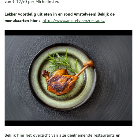
van € 12,50 per Michelinster.
Lekker voordelig uit eten in en rond Amstelveen! Bekijk de
menukaarten hier :
https://www.amstelveenzrestaur...
Bekijk
hier
het overzicht van alle deelnemende restaurants en