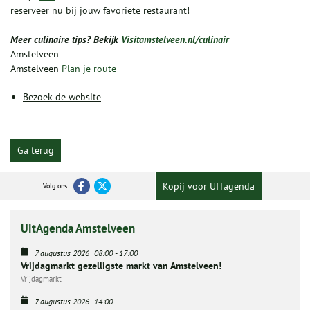
reserveer nu bij jouw favoriete restaurant!
Meer culinaire tips? Bekijk
Visitamstelveen.nl/culinair
Amstelveen
Amstelveen
Plan je route
Bezoek de website
Ga terug
Kopij voor UITagenda
Volg ons
UitAgenda Amstelveen
7 augustus 2026
08:00
-
17:00
Vrijdagmarkt gezelligste markt van Amstelveen!
Vrijdagmarkt
7 augustus 2026
14:00