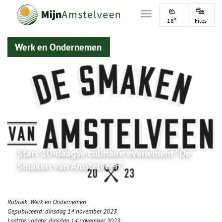
Toggle navigation
18°
Files
Werk en Ondernemen
Start 10-daagse culinaire evenement "De
Smaken van Amstelveen“
Rubriek:
Werk en Ondernemen
Gepubliceerd:
dinsdag 14 november 2023
Laatste update:
dinsdag 14 november 2023