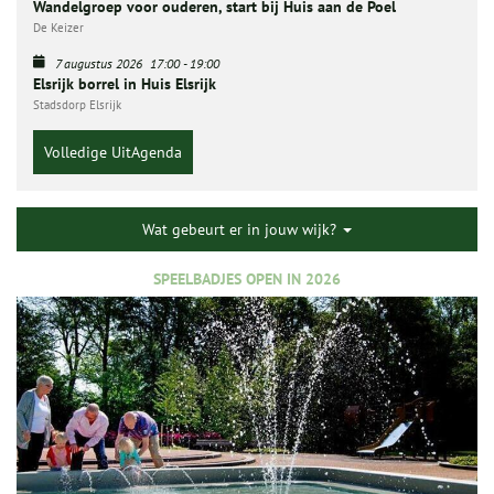
Wandelgroep voor ouderen, start bij Huis aan de Poel
De Keizer
7 augustus 2026
17:00
-
19:00
Elsrijk borrel in Huis Elsrijk
Stadsdorp Elsrijk
Volledige UitAgenda
Wat gebeurt er in jouw wijk?
SPEELBADJES OPEN IN 2026