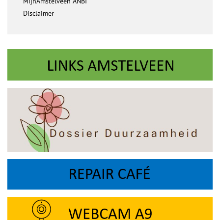
MijnAmstelveen ANBI
Disclaimer