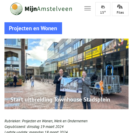
Toggle navigation
15°
Files
Projecten en Wonen
Start uitbreiding Townhouse Stadsplein
Rubrieken:
Projecten en Wonen
,
Werk en Ondernemen
Gepubliceerd:
dinsdag 19 maart 2024
Laatste update:
maandag 18 maart 2024