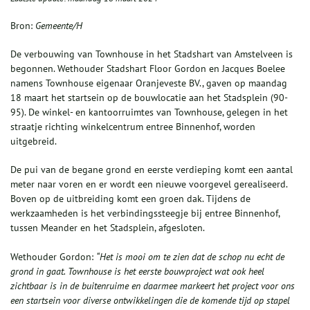
Bron:
Gemeente/H
De verbouwing van Townhouse in het Stadshart van Amstelveen is
begonnen. Wethouder Stadshart Floor Gordon en Jacques Boelee
namens Townhouse eigenaar Oranjeveste BV., gaven op maandag
18 maart het startsein op de bouwlocatie aan het Stadsplein (90-
95). De winkel- en kantoorruimtes van Townhouse, gelegen in het
straatje richting winkelcentrum entree Binnenhof, worden
uitgebreid.
De pui van de begane grond en eerste verdieping komt een aantal
meter naar voren en er wordt een nieuwe voorgevel gerealiseerd.
Boven op de uitbreiding komt een groen dak. Tijdens de
werkzaamheden is het verbindingssteegje bij entree Binnenhof,
tussen Meander en het Stadsplein, afgesloten.
Wethouder Gordon:
“Het is mooi om te zien dat de schop nu echt de
grond in gaat. Townhouse is het eerste bouwproject wat ook heel
zichtbaar is in de buitenruime en daarmee markeert het project voor ons
een startsein voor diverse ontwikkelingen die de komende tijd op stapel