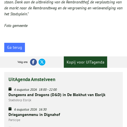
staan. Denk aan de uitbreiding van de Rembrandthof, de verplaatsing van
de markt naar de Rembrandtweg en de vergroening en verlevendiging van
het Stadsplein."
Foto gemeente
Ga terug
Kopij voor UITagenda
Volg ons
UitAgenda Amstelveen
6 augustus 2026
18:00
-
22:00
Dungeons and Dragons (D&D) in De Blokhut van Elsrijk
Stadsdorp Elsrijk
6 augustus 2026
16:30
Driegangenmenu in Dignahof
Participe