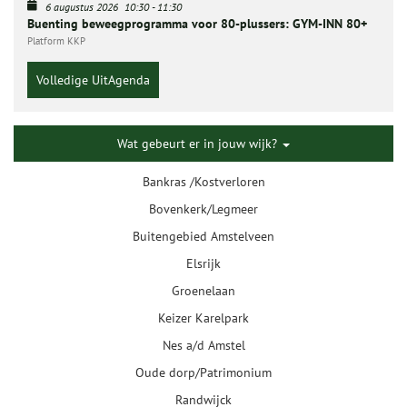
6 augustus 2026
10:30
-
11:30
Buenting beweegprogramma voor 80-plussers: GYM-INN 80+
Platform KKP
Volledige UitAgenda
Wat gebeurt er in jouw wijk?
Bankras /Kostverloren
Bovenkerk/Legmeer
Buitengebied Amstelveen
Elsrijk
Groenelaan
Keizer Karelpark
Nes a/d Amstel
Oude dorp/Patrimonium
Randwijck