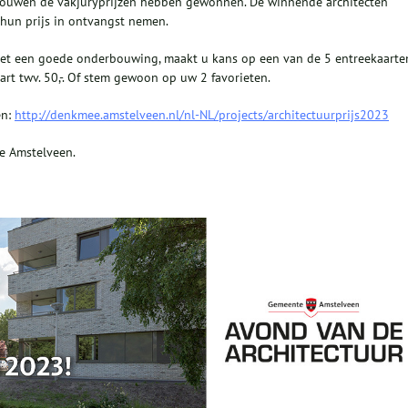
bouwen de vakjuryprijzen hebben gewonnen. De winnende architecten
 hun prijs in ontvangst nemen.
 met een goede onderbouwing, maakt u kans op een van de 5 entreekaarte
rt twv. 50,-. Of stem gewoon op uw 2 favorieten.
en:
http://denkmee.amstelveen.nl/nl-NL/projects/architectuurprijs2023
te Amstelveen.