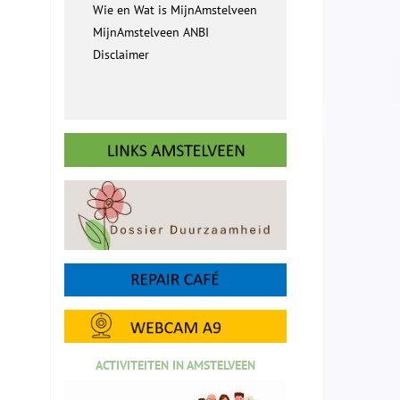
Wie en Wat is MijnAmstelveen
MijnAmstelveen ANBI
Disclaimer
ACTIVITEITEN IN AMSTELVEEN