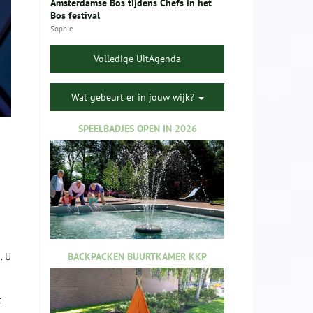
Amsterdamse Bos tijdens Chefs in het
Bos festival
Sophie
Volledige UitAgenda
Wat gebeurt er in jouw wijk?
SPEELBADJES OPEN IN 2026
BACKPACKEN BUURTKAMER KKP
. U
t