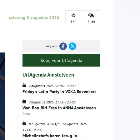
zaterdag 8 augustus 2026
27°
Files
Volg ons
Kopij voor UITagenda
UitAgenda Amstelveen
7 augustus 2026
20:30
-
23:00
Friday's Latin Party in VOKA Bovenkerk
7 augustus 2026
15:00
-
23:00
Wan Bon Biri Fesa In ANNA Amstelveen
Anna
t/m
8 augustus 2026
9 augustus 2026
12:00
-
23:00
Michelinchefs keren terug in