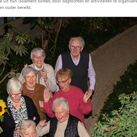
uit hun isolement komen, door dagtochten en activiteiten te organiser
en ouder bereikt.