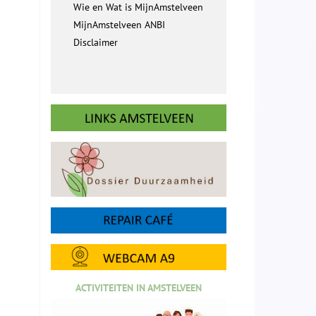
Wie en Wat is MijnAmstelveen
MijnAmstelveen ANBI
Disclaimer
ACTIVITEITEN IN AMSTELVEEN