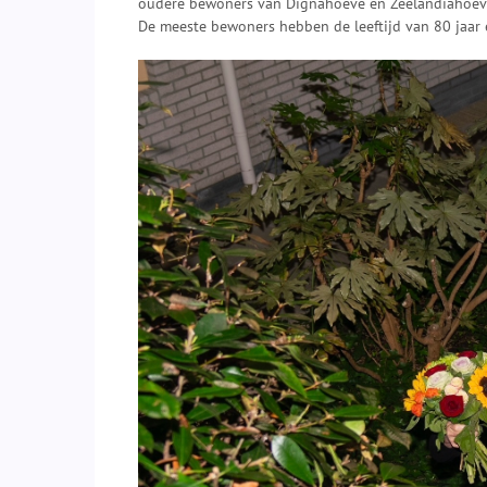
oudere bewoners van Dignahoeve en Zeelandiahoeve 
De meeste bewoners hebben de leeftijd van 80 jaar 