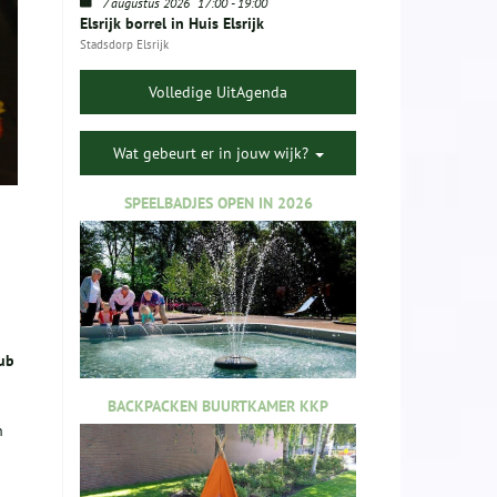
7 augustus 2026
17:00
-
19:00
Elsrijk borrel in Huis Elsrijk
Stadsdorp Elsrijk
Volledige UitAgenda
Wat gebeurt er in jouw wijk?
SPEELBADJES OPEN IN 2026
lub
BACKPACKEN BUURTKAMER KKP
n