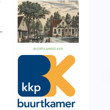
n
en
BUURTKAMERS KKP