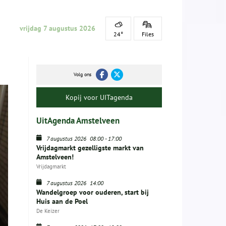
vrijdag 7 augustus 2026
24°
Files
Volg ons
Kopij voor UITagenda
UitAgenda Amstelveen
7 augustus 2026
08:00
-
17:00
Vrijdagmarkt gezelligste markt van
Amstelveen!
Vrijdagmarkt
7 augustus 2026
14:00
Wandelgroep voor ouderen, start bij
Huis aan de Poel
De Keizer