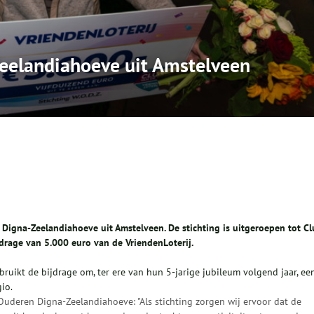
eelandiahoeve uit Amstelveen
 Digna-Zeelandiahoeve uit Amstelveen. De stichting is uitgeroepen tot C
rage van 5.000 euro van de VriendenLoterij.
uikt de bijdrage om, ter ere van hun 5-jarige jubileum volgend jaar, ee
io.
 Ouderen Digna-Zeelandiahoeve: "Als stichting zorgen wij ervoor dat de