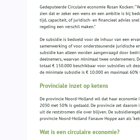
Gedeputeerde Circulaire economie Rosan Kocken: “Wat
zien dat er zeker een wens en een ambitie is bij be
tijd, capaciteit, of juridisch- en financieel advies s
regeling een verschil maken.”
De subsidie is bedoeld voor de inhuur van een ervar
samenwerking of voor ondersteunende juridische en 
subsidie kan alleen worden aangevraagd door bedrij
deelnemers, waarvan minimaal twee ondernemers. De
totaal € 150.000 beschikbaar voor subsidies uit de
de minimale subsidie is € 10.000 en maximaal 60% v
Provinciale inzet op ketens
De provincie Noord-Holland wil dat haar economie in
2030 met 50% is gedaald. De provincie zet daarom i
uit de reststromen die over blijven. De subsidierege
provincie Noord-Holland Fanauw Hoppe aan als ‘ket
Wat is een circulaire economie?