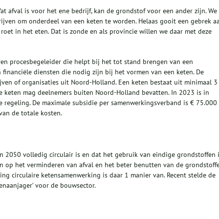
 afval is voor het ene bedrijf, kan de grondstof voor een ander zijn. We
drijven om onderdeel van een keten te worden. Helaas gooit een gebrek a
nel roet in het eten. Dat is zonde en als provincie willen we daar met deze
en procesbegeleider die helpt bij het tot stand brengen van een
financiële diensten die nodig zijn bij het vormen van een keten. De
ven of organisaties uit Noord-Holland. Een keten bestaat uit minimaal 3
 keten mag deelnemers buiten Noord-Holland bevatten. In 2023 is in
ze regeling. De maximale subsidie per samenwerkingsverband is € 75.000
an de totale kosten.
 2050 volledig circulair is en dat het gebruik van eindige grondstoffen 
n op het verminderen van afval en het beter benutten van de grondstoff
ling circulaire ketensamenwerking is daar 1 manier van. Recent stelde de
enaanjager’ voor de bouwsector.