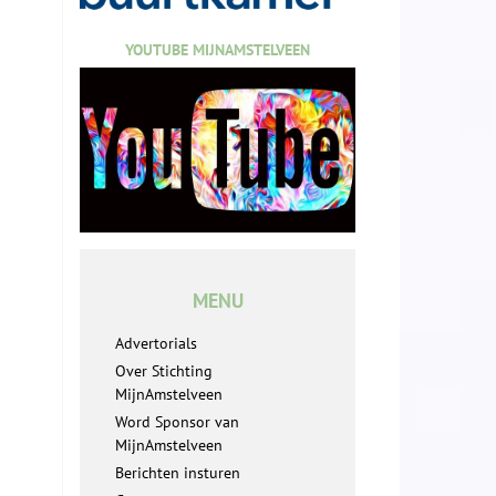
YOUTUBE MIJNAMSTELVEEN
MENU
Advertorials
Over Stichting
MijnAmstelveen
Word Sponsor van
MijnAmstelveen
Berichten insturen