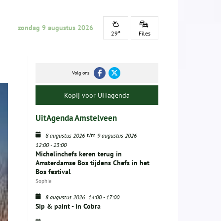
zondag 9 augustus 2026
29°
Files
Volg ons
Kopij voor UITagenda
UitAgenda Amstelveen
t/m
8 augustus 2026
9 augustus 2026
12:00
-
23:00
Michelinchefs keren terug in
Amsterdamse Bos tijdens Chefs in het
Bos festival
Sophie
8 augustus 2026
14:00
-
17:00
Sip & paint - in Cobra