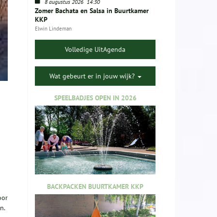
8 augustus 2026
14:30
Zomer Bachata en Salsa in Buurtkamer
KKP
Elwin Lindeman
Volledige UitAgenda
Wat gebeurt er in jouw wijk?
SPEELBADJES OPEN IN 2026
BACKPACKEN BUURTKAMER KKP
oor
n.