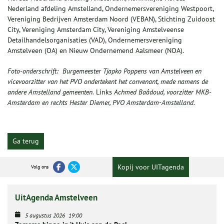
Nederland afdeling Amstelland, Ondernemersvereniging Westpoort,
Vereniging Bedrijven Amsterdam Noord (VEBAN), Stichting Zuidoost
City, Vereniging Amsterdam City, Vereniging Amstelveense
Detailhandelsorganisaties (VAD), Ondernemersvereniging
Amstelveen (OA) en Nieuw Ondernemend Aalsmeer (NOA).
Foto-onderschrift:
Burgemeester Tjapko Poppens van Amstelveen en
vicevoorzitter van het PVO
ondertekent
het
convenant
, mede namens de
andere Amstelland gemeenten.
Links
Achmed
Baâdoud
,
voorzitter MKB-
Amsterdam
en rechts Hester Diemer, PVO Amsterdam-Amstelland.
Ga terug
Kopij voor UITagenda
Volg ons
UitAgenda Amstelveen
5 augustus 2026
19:00