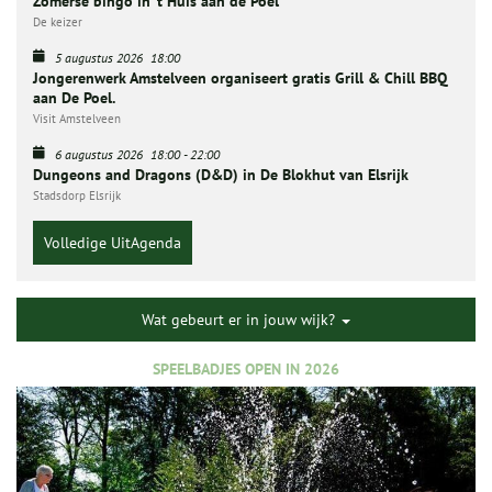
Zomerse bingo in ’t Huis aan de Poel
De keizer
5 augustus 2026
18:00
Jongerenwerk Amstelveen organiseert gratis Grill & Chill BBQ
aan De Poel.
Visit Amstelveen
6 augustus 2026
18:00
-
22:00
Dungeons and Dragons (D&D) in De Blokhut van Elsrijk
Stadsdorp Elsrijk
Volledige UitAgenda
Wat gebeurt er in jouw wijk?
SPEELBADJES OPEN IN 2026