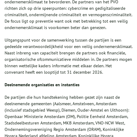
ondernemersklimaat te bevorderen. De partners van het PVO
richten zich op drie speerpunten: cybercrime en gedigitaliseerde
criminaliteit, ondermijnende criminaliteit en vermogenscriminaliteit.
De focus ligt op preventie want ook met betrekking tot een veilig
ondernemersklimaat is voorkomen beter dan genezen.
Uitgangspunt voor de samenwerking tussen de partijen is een
gedeelde verantwoordelijkheid voor een veilig ondernemersklimaat.
Naast inbreng van capaciteit brengen de partners ook financiële,
organisatorische ofcommunicatieve middelen in. De partners mogen
binnen wettelijke kaders informatie met elkaar delen. Het
convenant heeft een looptijd tot 31 december 2026.
Deelnemende organisaties en instanties
De partijen die hun handtekening hebben gezet zijn naast de
deelnemende gemeenten (Aalsmeer, Amstelveen, Amsterdam
(inclusief stadsgebied Weesp), Diemen, Ouder-Amstel en Uithoorn):
Openbaar Ministerie Amsterdam (OM), Politie Eenheid Amsterdam,
Stadsdeelbesturen Amsterdam, MKB Amsterdam, VNO-NCW West,
Ondernemingsvereniging Regio Amsterdam (ORAM), Koninklijke
Horeca Nederland afdeling Amsterdam, Koninklijke Horeca