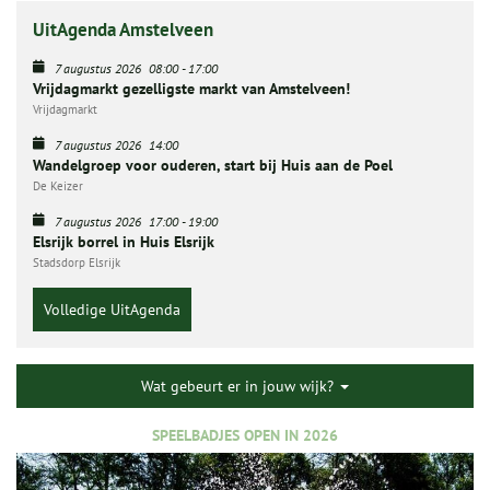
UitAgenda Amstelveen
7 augustus 2026
08:00
-
17:00
Vrijdagmarkt gezelligste markt van Amstelveen!
Vrijdagmarkt
7 augustus 2026
14:00
Wandelgroep voor ouderen, start bij Huis aan de Poel
De Keizer
7 augustus 2026
17:00
-
19:00
Elsrijk borrel in Huis Elsrijk
Stadsdorp Elsrijk
Volledige UitAgenda
Wat gebeurt er in jouw wijk?
SPEELBADJES OPEN IN 2026