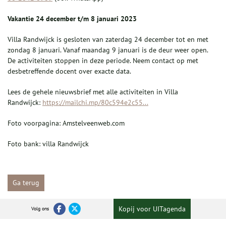
Vakantie 24 december t/m 8 januari 2023
Villa Randwijck is gesloten
van zaterdag 24 december tot en met
zondag 8 januari
. Vanaf
maandag 9 januari
is de deur weer open.
De activiteiten stoppen in deze periode. Neem contact op met
desbetreffende docent over exacte data.
Lees de gehele nieuwsbrief met alle activiteiten in Villa
Randwijck:
https://mailchi.mp/80c594e2c55...
Foto voorpagina: Amstelveenweb.com
Foto bank: villa Randwijck
Ga terug
Kopij voor UITagenda
Volg ons