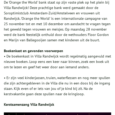
De 'Orange the World' bank staat op zijn vaste plek op het plein bij
Villa Randwijck! Deze prachtige bank werd gemaakt door de
Soroptimistclub Amsterdam-Zuid/Amstelveen en vrouwen uit
Randwijck. 'Orange the World' is een internationale campagne
van
25 november tot en met 10 december
om aandacht te vragen tegen
het geweld tegen vrouwen en meisjes. Op maandag 28 november
werd de bank feestelijk onthuld door de wethouders Floor Gordon
en Marijn van Ballegooijen samen met kinderen uit de buurt.
Boekenkast en gevonden voorwerpen
• De boekenkast in Villa Randwijck wordt regelmatig aangevuld met
nieuwe boeken. Loop eens een keer naar binnen, zoek een boek uit
om te lezen en geef het weer door aan iemand anders.
• Er zijn veel kinderjassen, truien, waterflessen en nog meer spullen
die zijn achtergebleven in de Villa die nu in een doos bij de ingang
staan. Kijk even of er iets van jou of je kind bij zit. Na de
kerstvakantie gaan deze spullen naar de kringloop.
Kerstsamenzang Villa Randwijck