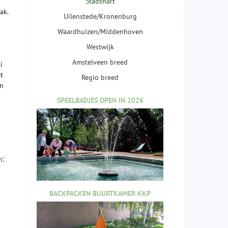
Stadshart
ak.
Uilenstede/Kronenburg
Waardhuizen/Middenhoven
Westwijk
Amstelveen breed
i
t
Regio breed
en
SPEELBADJES OPEN IN 2026
’.
BACKPACKEN BUURTKAMER KKP