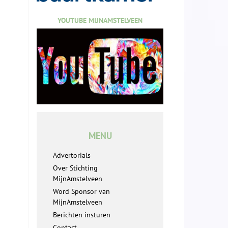
YOUTUBE MIJNAMSTELVEEN
MENU
Advertorials
Over Stichting
MijnAmstelveen
Word Sponsor van
MijnAmstelveen
Berichten insturen
Contact