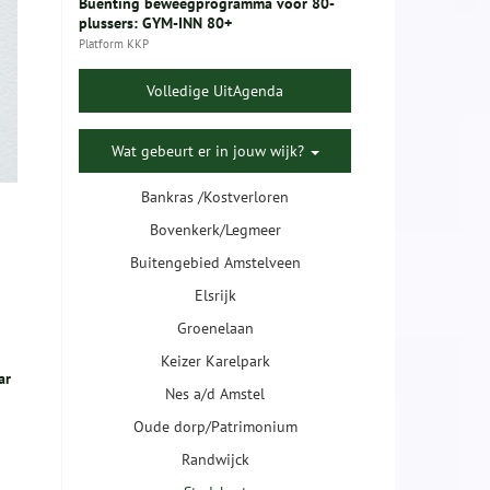
Buenting beweegprogramma voor 80-
plussers: GYM-INN 80+
Platform KKP
Volledige UitAgenda
Wat gebeurt er in jouw wijk?
Bankras /Kostverloren
Bovenkerk/Legmeer
Buitengebied Amstelveen
Elsrijk
Groenelaan
Keizer Karelpark
ar
Nes a/d Amstel
Oude dorp/Patrimonium
Randwijck