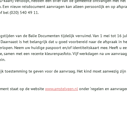
(ID-kaart) verloopt, hebben een brief van de gemeente ontvangen met het
. Een nieuw reisdocument aanvragen kan alleen persoonlijk en op afspra
f bel (020) 540 49 11.
stijden van de Balie Documenten tijdelijk verruimd. Van 1 mei tot 16 jul
aarnaast is het belangrijk dat u goed voorbereid naar de afspraak in he
erlopen. Neem uw huidige paspoort en/of identiteitskaart mee. Heeft u e
e, samen met een recente kleurenpasfoto. Vijf werkdagen na uw aanvraag
pin.
lijk toestemming te geven voor de aanvraag. Het kind moet aanwezig zijn
ument staat op de website
www.amstelveen.nl
onder ‘regelen en aanvragen