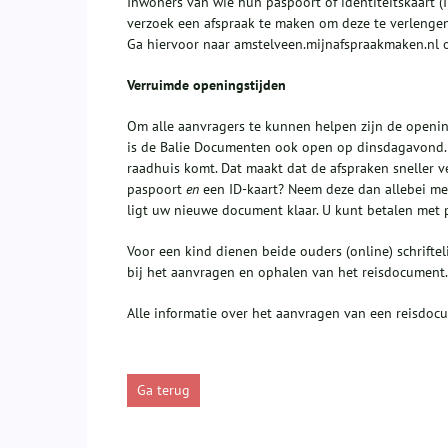
Inwoners van wie hun paspoort of identiteitskaart 
verzoek een afspraak te maken om deze te verlengen
Ga hiervoor naar amstelveen.mijnafspraakmaken.nl o
Verruimde openingstijden
Om alle aanvragers te kunnen helpen zijn de opening
is de Balie Documenten ook open op dinsdagavond. D
raadhuis komt. Dat maakt dat de afspraken sneller v
paspoort
en
een ID-kaart? Neem deze dan allebei me
ligt uw nieuwe document klaar. U kunt betalen met 
Voor een kind dienen beide ouders (online) schrifte
bij het aanvragen en ophalen van het reisdocument.
Alle informatie over het aanvragen van een reisdoc
Ga terug