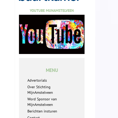
YOUTUBE MIJNAMSTELVEEN
MENU
Advertorials
Over Stichting
MijnAmstelveen
Word Sponsor van
MijnAmstelveen
Berichten insturen
Contact