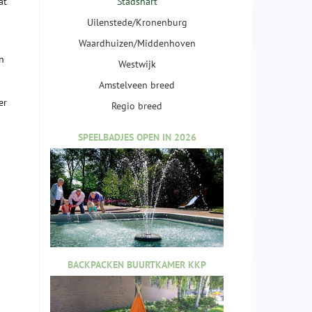
at
Stadshart
Uilenstede/Kronenburg
Waardhuizen/Middenhoven
n
Westwijk
Amstelveen breed
er
Regio breed
SPEELBADJES OPEN IN 2026
BACKPACKEN BUURTKAMER KKP