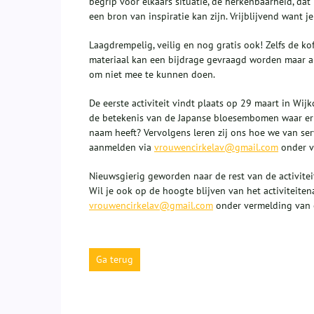
begrip voor elkaars situatie, de herkenbaarheid, dat 
een bron van inspiratie kan zijn. Vrijblijvend want j
Laagdrempelig, veilig en nog gratis ook! Zelfs de ko
materiaal kan een bijdrage gevraagd worden maar al
om niet mee te kunnen doen.
De eerste activiteit vindt plaats op 29 maart in Wi
de betekenis van de Japanse bloesembomen waar er 
naam heeft? Vervolgens leren zij ons hoe we van se
aanmelden via
vrouwencirkelav@gmail.com
onder v
Nieuwsgierig geworden naar de rest van de activitei
Wil je ook op de hoogte blijven van het activiteite
vrouwencirkelav@gmail.com
onder vermelding van o
Ga terug