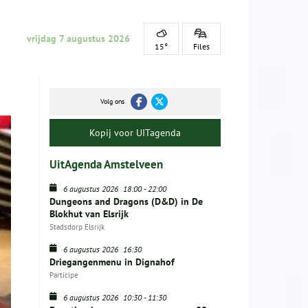
vrijdag 7 augustus 2026
15°
Files
Volg ons
Kopij voor UITagenda
UitAgenda Amstelveen
6 augustus 2026
18:00
-
22:00
Dungeons and Dragons (D&D) in De
Blokhut van Elsrijk
Stadsdorp Elsrijk
6 augustus 2026
16:30
Driegangenmenu in Dignahof
Participe
6 augustus 2026
10:30
-
11:30