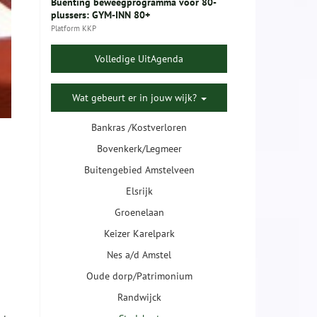
Buenting beweegprogramma voor 80-
plussers: GYM-INN 80+
Platform KKP
Volledige UitAgenda
Wat gebeurt er in jouw wijk?
Bankras /Kostverloren
Bovenkerk/Legmeer
Buitengebied Amstelveen
Elsrijk
Groenelaan
Keizer Karelpark
Nes a/d Amstel
Oude dorp/Patrimonium
Randwijck