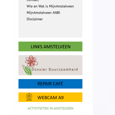
Wie en Wat is MijnAmstelveen
MijnAmstelveen ANBI
Disclaimer
ACTIVITEITEN IN AMSTELVEEN