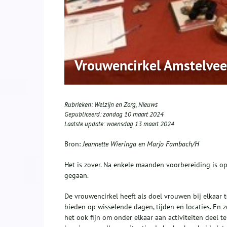
Vrouwencirkel Amstelveen
Rubrieken:
Welzijn en Zorg
,
Nieuws
Gepubliceerd:
zondag 10 maart 2024
Laatste update:
woensdag 13 maart 2024
Bron:
Jeannette Wieringa en Marjo Fambach/H
Het is zover. Na enkele maanden voorbereiding is o
gegaan.
De vrouwencirkel heeft als doel vrouwen bij elkaar 
bieden op wisselende dagen, tijden en locaties. En
het ook fijn om onder elkaar aan activiteiten deel 