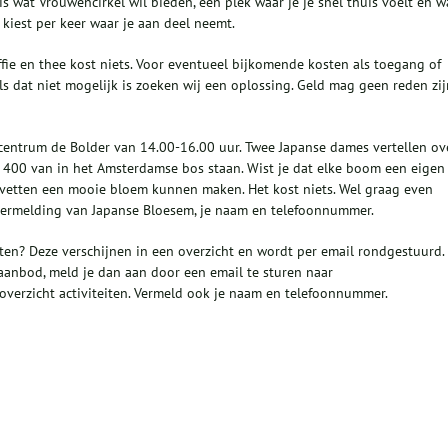
is wat Vrouwencirkel wil bieden, een plek waar je je snel thuis voelt en w
e kiest per keer waar je aan deel neemt.
ffie en thee kost niets. Voor eventueel bijkomende kosten als toegang of
s dat niet mogelijk is zoeken wij een oplossing. Geld mag geen reden zij
jkcentrum de Bolder van 14.00-16.00 uur. Twee Japanse dames vertellen ov
400 van in het Amsterdamse bos staan. Wist je dat elke boom een eigen
rvetten een mooie bloem kunnen maken. Het kost niets. Wel graag even
ermelding van Japanse Bloesem, je naam en telefoonnummer.
ten? Deze verschijnen in een overzicht en wordt per email rondgestuurd.
naanbod, meld je dan aan door een email te sturen naar
verzicht activiteiten. Vermeld ook je naam en telefoonnummer.