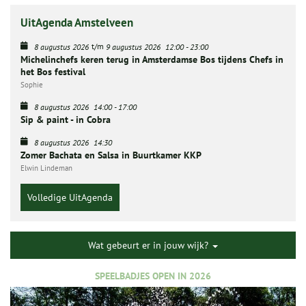
UitAgenda Amstelveen
t/m
8 augustus 2026
9 augustus 2026
12:00
-
23:00
Michelinchefs keren terug in Amsterdamse Bos tijdens Chefs in
het Bos festival
Sophie
8 augustus 2026
14:00
-
17:00
Sip & paint - in Cobra
8 augustus 2026
14:30
Zomer Bachata en Salsa in Buurtkamer KKP
Elwin Lindeman
Volledige UitAgenda
Wat gebeurt er in jouw wijk?
SPEELBADJES OPEN IN 2026