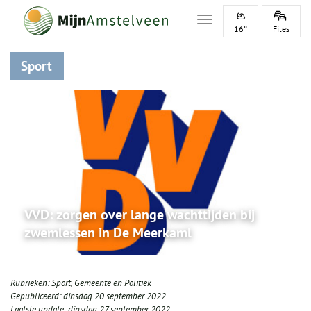
Toggle navigation
16°
Files
Sport
VVD: zorgen over lange wachttijden bij
zwemlessen in De Meerkaml
Rubrieken:
Sport
,
Gemeente en Politiek
Gepubliceerd:
dinsdag 20 september 2022
Laatste update:
dinsdag 27 september 2022