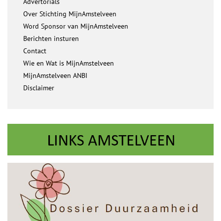
Advertorials
Over Stichting MijnAmstelveen
Word Sponsor van MijnAmstelveen
Berichten insturen
Contact
Wie en Wat is MijnAmstelveen
MijnAmstelveen ANBI
Disclaimer