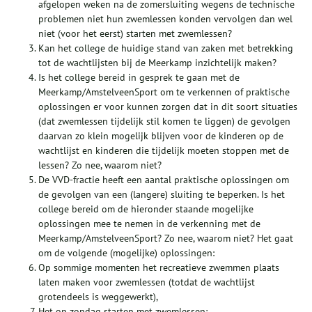
afgelopen weken na de zomersluiting wegens de technische
problemen niet hun zwemlessen konden vervolgen dan wel
niet (voor het eerst) starten met zwemlessen?
Kan het college de huidige stand van zaken met betrekking
tot de wachtlijsten bij de Meerkamp inzichtelijk maken?
Is het college bereid in gesprek te gaan met de
Meerkamp/AmstelveenSport om te verkennen of praktische
oplossingen er voor kunnen zorgen dat in dit soort situaties
(dat zwemlessen tijdelijk stil komen te liggen) de gevolgen
daarvan zo klein mogelijk blijven voor de kinderen op de
wachtlijst en kinderen die tijdelijk moeten stoppen met de
lessen? Zo nee, waarom niet?
De VVD-fractie heeft een aantal praktische oplossingen om
de gevolgen van een (langere) sluiting te beperken. Is het
college bereid om de hieronder staande mogelijke
oplossingen mee te nemen in de verkenning met de
Meerkamp/AmstelveenSport? Zo nee, waarom niet? Het gaat
om de volgende (mogelijke) oplossingen:
Op sommige momenten het recreatieve zwemmen plaats
laten maken voor zwemlessen (totdat de wachtlijst
grotendeels is weggewerkt),
Het op zondag starten met zwemlessen;