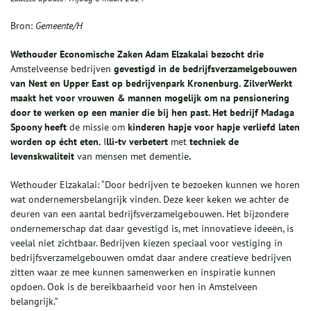
Bron:
Gemeente/H
Wethouder Economische Zaken Adam Elzakalai bezocht
drie
Amstelveense bedrijven
gevestigd in de bedrijfsverzamelgebouwen
van Nest en Upper East
op bedrijven
park Kronenburg
.
ZilverWerkt
maakt het voor vrouwen & mannen mogelijk om na pensionering
door te werken op een manier die bij hen past
.
Het bedrijf
Madaga
Spoony
heeft
de missie om
k
inderen hapje voor hapje verliefd laten
worden op écht eten
.
I
lli
-tv
verbeter
t
met
techniek de
levenskwaliteit
van mensen met dementie
.
Wethouder Elzakalai: “Door bedrijven te bezoeken kunnen we horen
wat ondernemersbelangrijk vinden. Deze keer keken we achter de
deuren van een aantal bedrijfsverzamelgebouwen. Het bijzondere
ondernemerschap dat daar gevestigd is, met innovatieve ideeën, is
veelal niet zichtbaar. Bedrijven kiezen speciaal voor vestiging in
bedrijfsverzamelgebouwen omdat daar andere creatieve bedrijven
zitten waar ze mee kunnen samenwerken en inspiratie kunnen
opdoen. Ook is de bereikbaarheid voor hen in Amstelveen
belangrijk.”