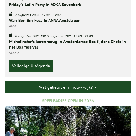
Friday's Latin Party in VOKA Bovenkerk
7 augustus 2026
15:00
-
23:00
Wan Bon Biri Fesa In ANNA Amstelveen
Anna
t/m
8 augustus 2026
9 augustus 2026
12:00
-
23:00
Michelinchefs keren terug in Amsterdamse Bos tijdens Chefs in
het Bos festival
Sophie
Volledige UitAgenda
Wat gebeurt er in jouw wijk?
SPEELBADJES OPEN IN 2026