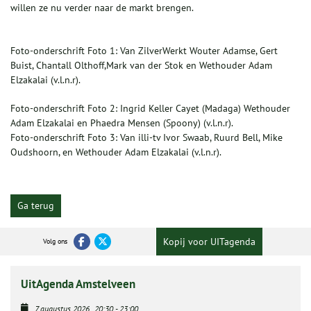
willen ze nu verder naar de markt brengen.
Foto-onderschrift Foto 1: Van ZilverWerkt Wouter Adamse, Gert
Buist, Chantall Olthoff,Mark van der Stok en Wethouder Adam
Elzakalai (v.l.n.r).
Foto-onderschrift Foto 2: Ingrid Keller Cayet (Madaga) Wethouder
Adam Elzakalai en Phaedra Mensen (Spoony) (v.l.n.r).
Foto-onderschrift Foto 3: Van illi-tv Ivor Swaab, Ruurd Bell, Mike
Oudshoorn, en Wethouder Adam Elzakalai (v.l.n.r).
Ga terug
Kopij voor UITagenda
Volg ons
UitAgenda Amstelveen
7 augustus 2026
20:30
-
23:00