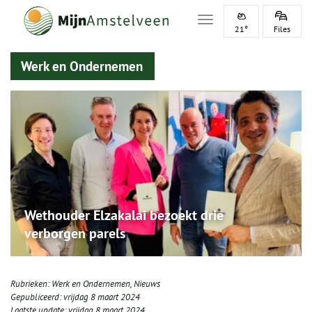
Toggle navigation
21°
Files
Werk en Ondernemen
Wethouder Elzakalai bezoekt drie
verborgen parels
Rubrieken:
Werk en Ondernemen
,
Nieuws
Gepubliceerd:
vrijdag 8 maart 2024
Laatste update:
vrijdag 8 maart 2024