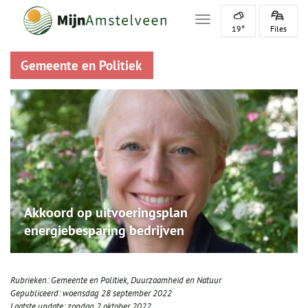
Toggle navigation
19°
Files
Gemeente en Politiek
Akkoord op uitvoeringsplan
energiebesparing bedrijven
Rubrieken:
Gemeente en Politiek
,
Duurzaamheid en Natuur
Gepubliceerd:
woensdag 28 september 2022
Laatste update:
zondag 2 oktober 2022