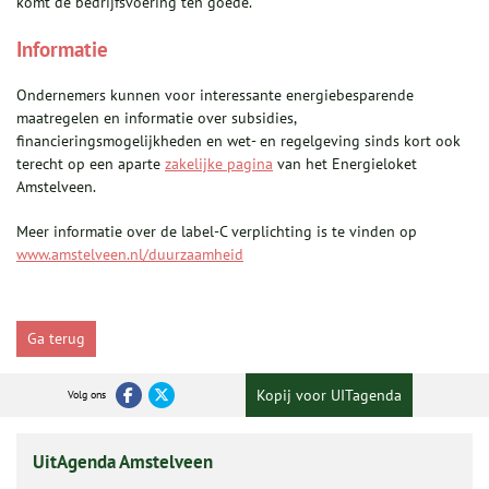
komt de bedrijfsvoering ten goede.”
­Informatie
Ondernemers kunnen voor interessante energiebesparende
maatregelen en informatie over subsidies,
financieringsmogelijkheden en wet- en regelgeving sinds kort ook
terecht op een aparte
zakelijke pagina
van het Energieloket
Amstelveen.
Meer informatie over de label-C verplichting is te vinden op
www.amstelveen.nl/duurzaamheid
Ga terug
Kopij voor UITagenda
Volg ons
UitAgenda Amstelveen