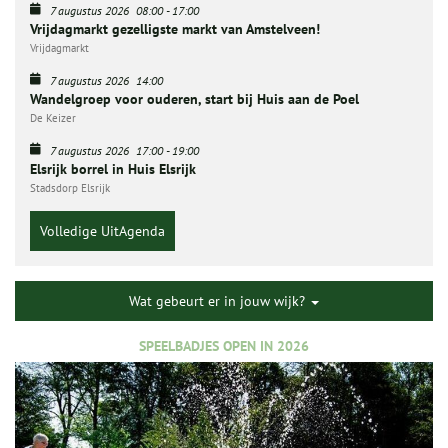
7 augustus 2026
08:00
-
17:00
Vrijdagmarkt gezelligste markt van Amstelveen!
Vrijdagmarkt
7 augustus 2026
14:00
Wandelgroep voor ouderen, start bij Huis aan de Poel
De Keizer
7 augustus 2026
17:00
-
19:00
Elsrijk borrel in Huis Elsrijk
Stadsdorp Elsrijk
Volledige UitAgenda
Wat gebeurt er in jouw wijk?
SPEELBADJES OPEN IN 2026