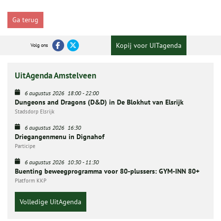
Ga terug
Kopij voor UITagenda
Volg ons
UitAgenda Amstelveen
6 augustus 2026
18:00
-
22:00
Dungeons and Dragons (D&D) in De Blokhut van Elsrijk
Stadsdorp Elsrijk
6 augustus 2026
16:30
Driegangenmenu in Dignahof
Participe
6 augustus 2026
10:30
-
11:30
Buenting beweegprogramma voor 80-plussers: GYM-INN 80+
Platform KKP
Volledige UitAgenda