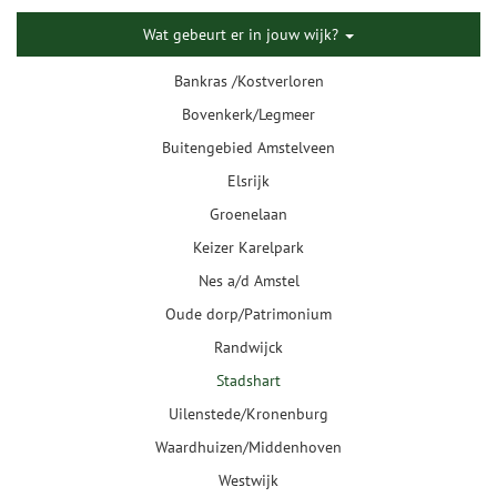
Wat gebeurt er in jouw wijk?
Bankras /Kostverloren
Bovenkerk/Legmeer
Buitengebied Amstelveen
Elsrijk
Groenelaan
Keizer Karelpark
Nes a/d Amstel
Oude dorp/Patrimonium
Randwijck
Stadshart
Uilenstede/Kronenburg
Waardhuizen/Middenhoven
Westwijk