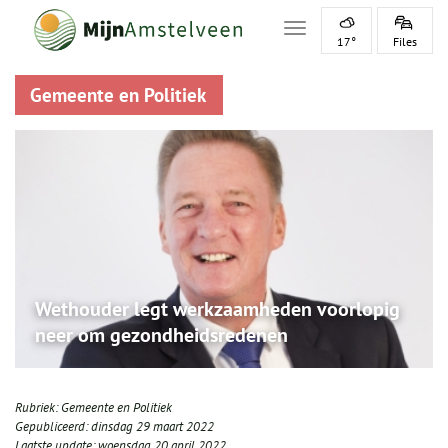
Toggle navigation
17°
Files
Gemeente en Politiek
Wethouder legt werkzaamheden voorlopig
neer om gezondheidsredenen
Rubriek:
Gemeente en Politiek
Gepubliceerd:
dinsdag 29 maart 2022
Laatste update:
woensdag 20 april 2022