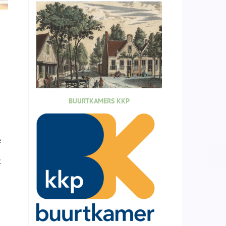
BUURTKAMERS KKP
e
€