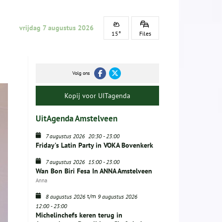
vrijdag 7 augustus 2026
15°
Files
Volg ons
Kopij voor UITagenda
UitAgenda Amstelveen
7 augustus 2026
20:30
-
23:00
Friday's Latin Party in VOKA Bovenkerk
7 augustus 2026
15:00
-
23:00
Wan Bon Biri Fesa In ANNA Amstelveen
Anna
t/m
8 augustus 2026
9 augustus 2026
12:00
-
23:00
Michelinchefs keren terug in