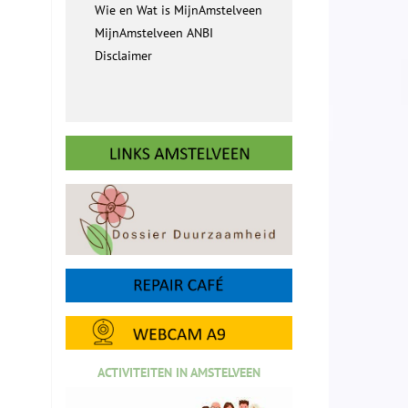
Wie en Wat is MijnAmstelveen
MijnAmstelveen ANBI
Disclaimer
ACTIVITEITEN IN AMSTELVEEN