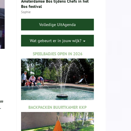
Amsterdamse Bos tijdens Chefs in het
Bos festival
Sophie
Volledige UitAgenda
Wat gebeurt er in jouw wijk?
SPEELBADJES OPEN IN 2026
rm
BACKPACKEN BUURTKAMER KKP
.