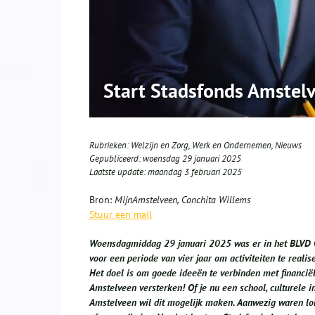
Start Stadsfonds Amstel
Rubrieken:
Welzijn en Zorg
,
Werk en Ondernemen
,
Nieuws
Gepubliceerd:
woensdag 29 januari 2025
Laatste update:
maandag 3 februari 2025
Bron:
MijnAmstelveen, Conchita Willems
Stuur een mail
Woensdagmiddag 29 januari 2025 was er in het BLVD Caf
voor een periode van vier jaar om activiteiten te real
Het doel is om goede ideeën te verbinden met financië
Amstelveen versterken! Of je nu een school, culturele i
Amstelveen wil dit mogelijk maken. Aanwezig waren lok