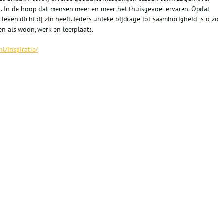
. In de hoop dat mensen meer en meer het thuisgevoel ervaren. Opdat
ven dichtbij zin heeft. Ieders unieke bijdrage tot saamhorigheid is o z
en als woon, werk en leerplaats.
l/inspiratie/