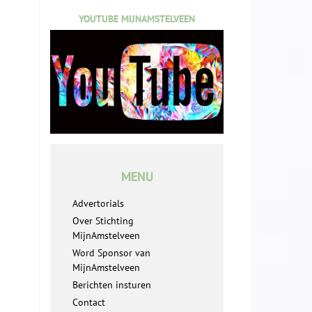
YOUTUBE MIJNAMSTELVEEN
o
MENU
Advertorials
Over Stichting
MijnAmstelveen
Word Sponsor van
MijnAmstelveen
Berichten insturen
Contact