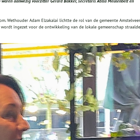
waren aanwezig voorzitter Gerard Bakker, secretaris Atilla Meulenbelt en
om. Wethouder Adam Elzakalai lichtte de rol van de gemeente Amstelvee
ig wordt ingezet voor de ontwikkeling van de lokale gemeenschap straald