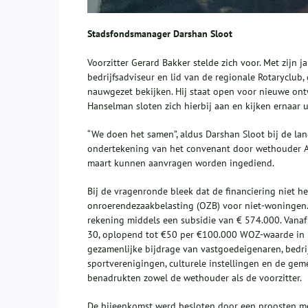
Stadsfondsmanager Darshan Sloot
Voorzitter Gerard Bakker stelde zich voor. Met zijn 
bedrijfsadviseur en lid van de regionale Rotaryclub
nauwgezet bekijken. Hij staat open voor nieuwe ont
Hanselman sloten zich hierbij aan en kijken ernaar u
“We doen het samen”, aldus Darshan Sloot bij de lan
ondertekening van het convenant door wethouder Ada
maart kunnen aanvragen worden ingediend.
Bij de vragenronde bleek dat de financiering niet h
onroerendezaakbelasting (OZB) voor niet-woningen.
rekening middels een subsidie van € 574.000. Van
30, oplopend tot €50 per €100.000 WOZ-waarde in 2
gezamenlijke bijdrage van vastgoedeigenaren, bedrijv
sportverenigingen, culturele instellingen en de ge
benadrukten zowel de wethouder als de voorzitter.
De bijeenkomst werd besloten door een proosten me