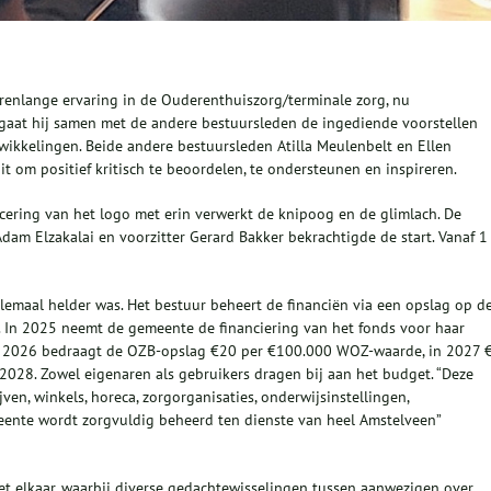
jarenlange ervaring in de Ouderenthuiszorg/terminale zorg, nu
, gaat hij samen met de andere bestuursleden de ingediende voorstellen
wikkelingen. Beide andere bestuursleden Atilla Meulenbelt en Ellen
it om positief kritisch te beoordelen, te ondersteunen en inspireren.
cering van het logo met erin verwerkt de knipoog en de glimlach. De
m Elzakalai en voorzitter Gerard Bakker bekrachtigde de start. Vanaf 1
elemaal helder was. Het bestuur beheert de financiën via een opslag op d
 In 2025 neemt de gemeente de financiering van het fonds voor haar
af 2026 bedraagt de OZB-opslag €20 per €100.000 WOZ-waarde, in 2027 
028. Zowel eigenaren als gebruikers dragen bij aan het budget. “Deze
en, winkels, horeca, zorgorganisaties, onderwijsinstellingen,
meente wordt zorgvuldig beheerd ten dienste van heel Amstelveen”
t elkaar, waarbij diverse gedachtewisselingen tussen aanwezigen over