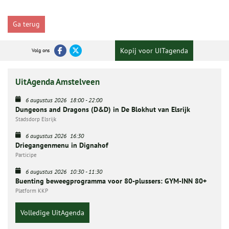
Ga terug
Kopij voor UITagenda
Volg ons
UitAgenda Amstelveen
6 augustus 2026
18:00
-
22:00
Dungeons and Dragons (D&D) in De Blokhut van Elsrijk
Stadsdorp Elsrijk
6 augustus 2026
16:30
Driegangenmenu in Dignahof
Participe
6 augustus 2026
10:30
-
11:30
Buenting beweegprogramma voor 80-plussers: GYM-INN 80+
Platform KKP
Volledige UitAgenda