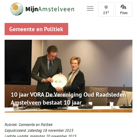
Toggle navigation
23°
Files
Gemeente en Politiek
10 jaar VORA De Vereniging Oud Raadsleden
Amstelveen bestaat 10 jaar
Rubriek:
Gemeente en Politiek
Gepubliceerd:
zaterdag 18 november 2023
Laatste update:
maandag 20 november 2023