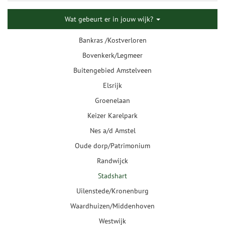
Wat gebeurt er in jouw wijk?
Bankras /Kostverloren
Bovenkerk/Legmeer
Buitengebied Amstelveen
Elsrijk
Groenelaan
Keizer Karelpark
Nes a/d Amstel
Oude dorp/Patrimonium
Randwijck
Stadshart
Uilenstede/Kronenburg
Waardhuizen/Middenhoven
Westwijk