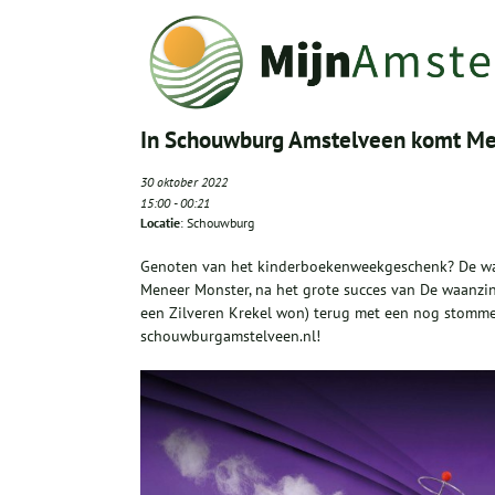
In Schouwburg Amstelveen komt Me
30 oktober 2022
15:00
-
00:21
Locatie
: Schouwburg
Genoten van het kinderboekenweekgeschenk? De w
Meneer Monster, na het grote succes van De waanzi
een Zilveren Krekel won) terug met een nog stommer 
schouwburgamstelveen.nl!