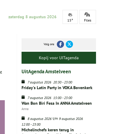
zaterdag 8 augustus 2026
15°
Files
Volg ons
Kopij voor UITagenda
UitAgenda Amstelveen
mt
7 augustus 2026
20:30
-
23:00
Friday's Latin Party in VOKA Bovenkerk
7 augustus 2026
15:00
-
23:00
Wan Bon Biri Fesa In ANNA Amstelveen
Anna
t/m
8 augustus 2026
9 augustus 2026
12:00
-
23:00
Michelinchefs keren terug in