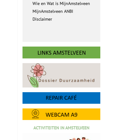
Wie en Wat is MijnAmstelveen
MijnAmstelveen ANBI
Disclaimer
ACTIVITEITEN IN AMSTELVEEN