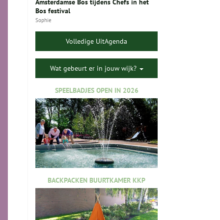
Amsterdamse Bos tijdens Chefs in het
Bos festival
Sophie
Volledige UitAgenda
Wat gebeurt er in jouw wijk?
SPEELBADJES OPEN IN 2026
BACKPACKEN BUURTKAMER KKP