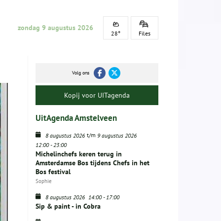
zondag 9 augustus 2026
28°
Files
Volg ons
Kopij voor UITagenda
UitAgenda Amstelveen
t/m
8 augustus 2026
9 augustus 2026
12:00
-
23:00
Michelinchefs keren terug in
Amsterdamse Bos tijdens Chefs in het
Bos festival
Sophie
8 augustus 2026
14:00
-
17:00
Sip & paint - in Cobra