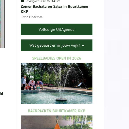
8 augustus 2026
14:30
Zomer Bachata en Salsa in Buurtkamer
KKP
Elwin Lindeman
Volledige UitAgenda
Wat gebeurt er in jouw wijk?
SPEELBADJES OPEN IN 2026
id
BACKPACKEN BUURTKAMER KKP