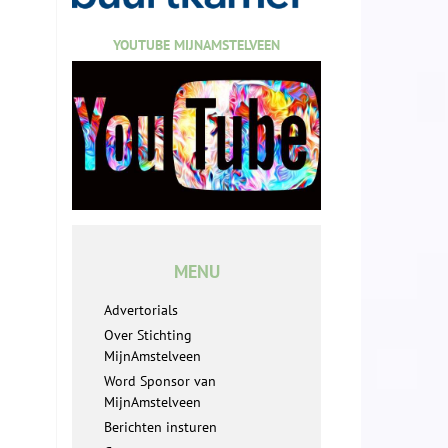
YOUTUBE MIJNAMSTELVEEN
MENU
Advertorials
Over Stichting
MijnAmstelveen
Word Sponsor van
MijnAmstelveen
Berichten insturen