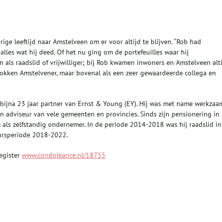
ge leeftijd naar Amstelveen om er voor altijd te blijven. “Rob had
alles wat hij deed. Of het nu ging om de portefeuilles waar hij
en als raadslid of vrijwilliger; bij Rob kwamen inwoners en Amstelveen alt
trokken Amstelvener, maar bovenal als een zeer gewaardeerde collega en
 bijna 23 jaar partner van Ernst & Young (EY). Hij was met name werkzaa
n adviseur van vele gemeenten en provincies. Sinds zijn pensionering in
als zelfstandig ondernemer. In de periode 2014-2018 was hij raadslid in
ursperiode 2018-2022.
egister
www.condoleance.nl/18755