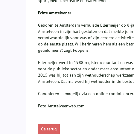
Sport, Media, Recreatie en Waterbeheer.
Echte Amstelvener
Geboren te Amsterdam verhuisde Ellermeijer op 8-jari
Amstelveen in zijn hart gesloten en dat merkte je in 
verantwoordelijk voor was of zijn eerdere activiteit
op de eerste plaats. Wij herinneren hem als een be
geliefd mens”, zegt Poppens.
Ellermeijer werd in 1988 registeraccountant en was
voor de publieke sector en onder meer accountant e
2015 was hij tot aan zijn wethouderschap werkzaam 
Amstelveen. Daarna werd hij wethouder in de bestu
Condoleren is mogelijk via een online condoleancer
Foto Amstelveenweb.com
Ga terug